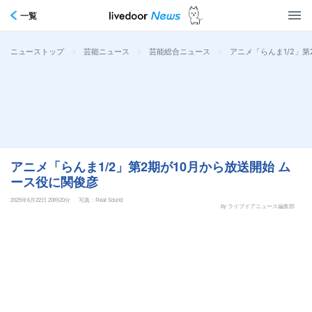
一覧
>
>
>
アニメ「らんま1/2」第
ニューストップ
芸能ニュース
芸能総合ニュース
アニメ「らんま1/2」第2期が10月から放送開始 ム
ース役に関俊彦
2025年6月22日 20時20分
写真：Real Sound
by ライブドアニュース編集部