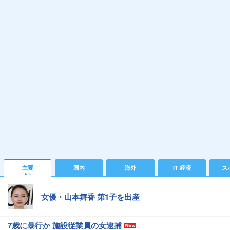
主要
国内
海外
IT 経済
ス
女優・山本舞香 第1子を出産
7歳に暴行か 施設従業員の女逮捕