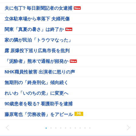
夫に包丁? 毎日新聞記者の女逮捕
立体駐車場から車落下 夫婦死傷
関東「真夏の暑さ」は終了か
家の隣が民泊「トラウマなった」
露 原爆投下巡り広島市長を批判
「泥酔者」熊本で通報が頻発か
NHK職員性被害 出演者に怒りの声
無期刑の「終身刑化」傾向続く
れいわ「いのちの党」に変更へ
90歳患者を殴る? 看護助手を逮捕
藤原竜也「労務改善」をアピール