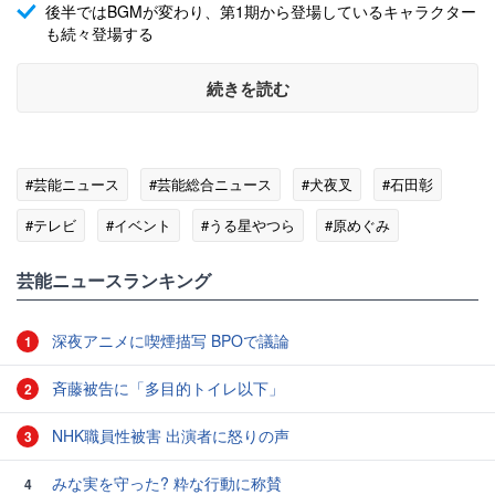
後半ではBGMが変わり、第1期から登場しているキャラクター
も続々登場する
続きを読む
#芸能ニュース
#芸能総合ニュース
#犬夜叉
#石田彰
#テレビ
#イベント
#うる星やつら
#原めぐみ
#らんま1/2
芸能ニュースランキング
深夜アニメに喫煙描写 BPOで議論
1
斉藤被告に「多目的トイレ以下」
2
NHK職員性被害 出演者に怒りの声
3
みな実を守った? 粋な行動に称賛
4