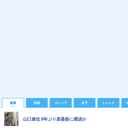
健康
芸能
ゴシップ
女子
トレンド
Y
山口達也 8年ぶり楽器姿に感涙か