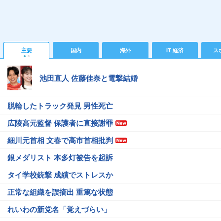
主要
国内
海外
IT 経済
ス
池田直人 佐藤佳奈と電撃結婚
脱輪したトラック発見 男性死亡
広陵高元監督 保護者に直接謝罪
細川元首相 文春で高市首相批判
銀メダリスト 本多灯被告を起訴
タイ学校銃撃 成績でストレスか
正常な組織を誤摘出 重篤な状態
れいわの新党名「覚えづらい」