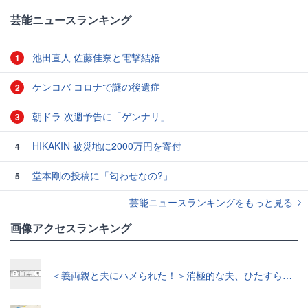
#ファッション
#家族
#パン
芸能ニュースランキング
池田直人 佐藤佳奈と電撃結婚
1
ケンコバ コロナで謎の後遺症
2
朝ドラ 次週予告に「ゲンナリ」
3
HIKAKIN 被災地に2000万円を寄付
4
堂本剛の投稿に「匂わせなの?」
5
芸能ニュースランキングをもっと見る
画像アクセスランキング
＜義両親と夫にハメられた！＞消極的な夫、ひたすら「NO！」精神的に追い詰められ涙【第3話まんが】