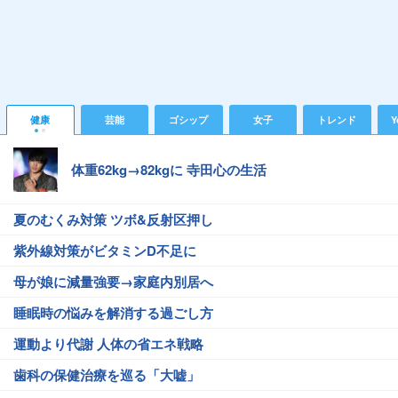
健康
芸能
ゴシップ
女子
トレンド
Y
体重62kg→82kgに 寺田心の生活
夏のむくみ対策 ツボ&反射区押し
紫外線対策がビタミンD不足に
母が娘に減量強要→家庭内別居へ
睡眠時の悩みを解消する過ごし方
運動より代謝 人体の省エネ戦略
歯科の保健治療を巡る「大嘘」