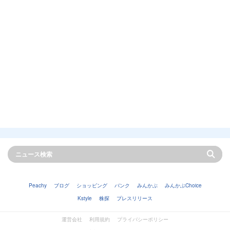
Peachy
ブログ
ショッピング
バンク
みんかぶ
みんかぶChoice
Kstyle
株探
プレスリリース
運営会社
利用規約
プライバシーポリシー