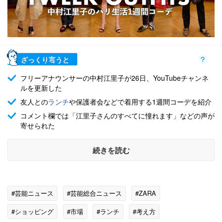
ざっくり言うと
フリーアナウンサーの中村江里子が26日、YouTubeチャンネ
ルを更新した
友人との
ランチ
や保護者会などで着用する1週間コーデを紹介
コメント欄では「江里子さんのすべてに憧れます」などの声が
寄せられた
続きを読む
#芸能ニュース
#芸能総合ニュース
#ZARA
#ショッピング
#市場
#ランチ
#考え方