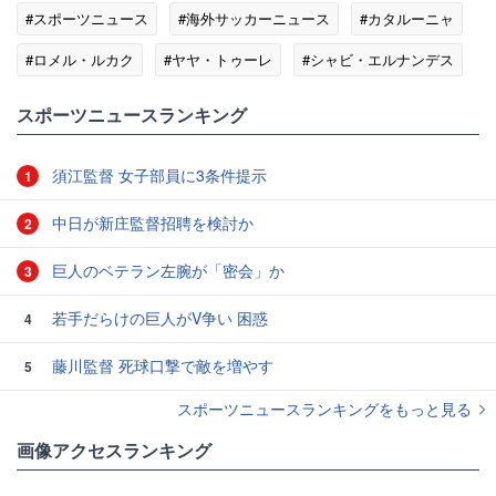
#スポーツニュース
#海外サッカーニュース
#カタルーニャ
#ロメル・ルカク
#ヤヤ・トゥーレ
#シャビ・エルナンデス
#考え方
スポーツニュースランキング
須江監督 女子部員に3条件提示
1
中日が新庄監督招聘を検討か
2
巨人のベテラン左腕が「密会」か
3
若手だらけの巨人がV争い 困惑
4
藤川監督 死球口撃で敵を増やす
5
スポーツニュースランキングをもっと見る
画像アクセスランキング