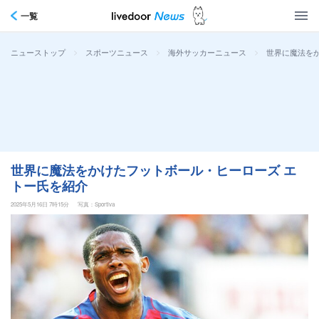
一覧
>
>
>
世界に魔法を
ニューストップ
スポーツニュース
海外サッカーニュース
世界に魔法をかけたフットボール・ヒーローズ エ
トー氏を紹介
2025年5月16日 7時15分
写真：Sportiva