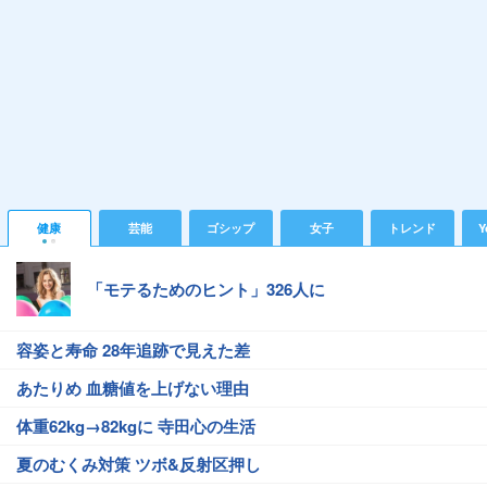
健康
芸能
ゴシップ
女子
トレンド
Y
「モテるためのヒント」326人に
容姿と寿命 28年追跡で見えた差
あたりめ 血糖値を上げない理由
体重62kg→82kgに 寺田心の生活
夏のむくみ対策 ツボ&反射区押し