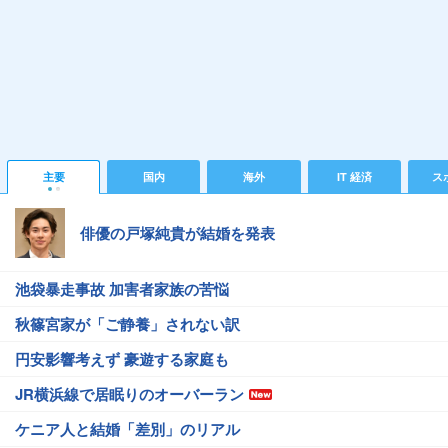
主要
国内
海外
IT 経済
ス
俳優の戸塚純貴が結婚を発表
池袋暴走事故 加害者家族の苦悩
秋篠宮家が「ご静養」されない訳
円安影響考えず 豪遊する家庭も
JR横浜線で居眠りのオーバーラン
ケニア人と結婚「差別」のリアル