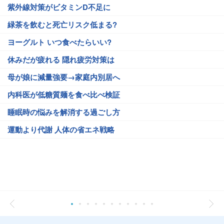
紫外線対策がビタミンD不足に
緑茶を飲むと死亡リスク低まる?
ヨーグルト いつ食べたらいい?
休みだが疲れる 隠れ疲労対策は
母が娘に減量強要→家庭内別居へ
内科医が低糖質麺を食べ比べ検証
睡眠時の悩みを解消する過ごし方
運動より代謝 人体の省エネ戦略