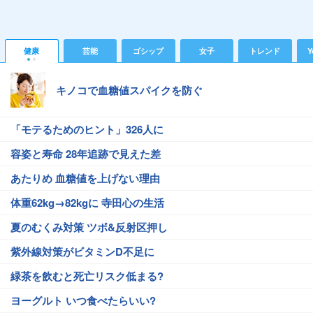
健康
芸能
ゴシップ
女子
トレンド
Y
キノコで血糖値スパイクを防ぐ
「モテるためのヒント」326人に
容姿と寿命 28年追跡で見えた差
あたりめ 血糖値を上げない理由
体重62kg→82kgに 寺田心の生活
夏のむくみ対策 ツボ&反射区押し
紫外線対策がビタミンD不足に
緑茶を飲むと死亡リスク低まる?
ヨーグルト いつ食べたらいい?