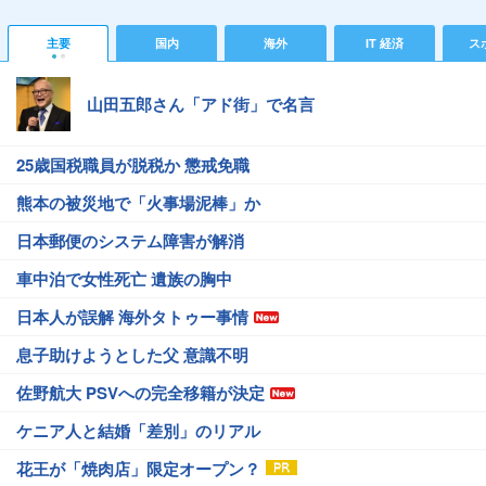
主要
国内
海外
IT 経済
ス
山田五郎さん「アド街」で名言
25歳国税職員が脱税か 懲戒免職
熊本の被災地で「火事場泥棒」か
日本郵便のシステム障害が解消
車中泊で女性死亡 遺族の胸中
日本人が誤解 海外タトゥー事情
息子助けようとした父 意識不明
佐野航大 PSVへの完全移籍が決定
ケニア人と結婚「差別」のリアル
花王が「焼肉店」限定オープン？