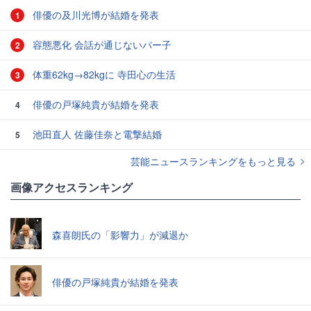
俳優の及川光博が結婚を発表
1
容態悪化 会話が通じないパー子
2
体重62kg→82kgに 寺田心の生活
3
俳優の戸塚純貴が結婚を発表
4
池田直人 佐藤佳奈と電撃結婚
5
芸能ニュースランキングをもっと見る
画像アクセスランキング
森喜朗氏の「影響力」が減退か
俳優の戸塚純貴が結婚を発表