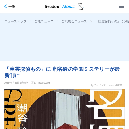
一覧
>
>
>
「幽霊探偵もの」に 潮
ニューストップ
芸能ニュース
芸能総合ニュース
「幽霊探偵もの」に 潮谷験の学園ミステリーが最
新刊に
2025年5月16日 6時55分
写真：Real Sound
by ライブドアニュース編集部