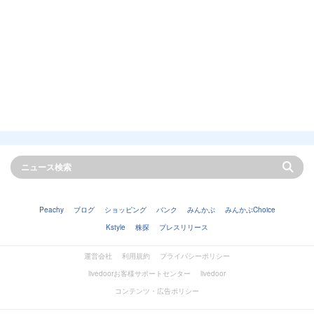
Peachy
ブログ
ショッピング
バンク
みんかぶ
みんかぶChoice
Kstyle
株探
プレスリリース
運営会社
利用規約
プライバシーポリシー
livedoorお客様サポートセンター
livedoor
コンテンツ・広告ポリシー