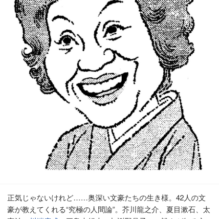
正気じゃないけれど……奥深い文豪たちの生き様。42人の文
豪が教えてくれる“究極の人間論”。芥川龍之介、夏目漱石、太