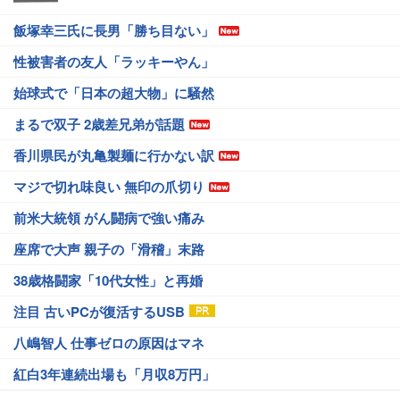
飯塚幸三氏に長男「勝ち目ない」
性被害者の友人「ラッキーやん」
始球式で「日本の超大物」に騒然
まるで双子 2歳差兄弟が話題
香川県民が丸亀製麺に行かない訳
マジで切れ味良い 無印の爪切り
前米大統領 がん闘病で強い痛み
座席で大声 親子の「滑稽」末路
38歳格闘家「10代女性」と再婚
注目 古いPCが復活するUSB
八嶋智人 仕事ゼロの原因はマネ
紅白3年連続出場も「月収8万円」