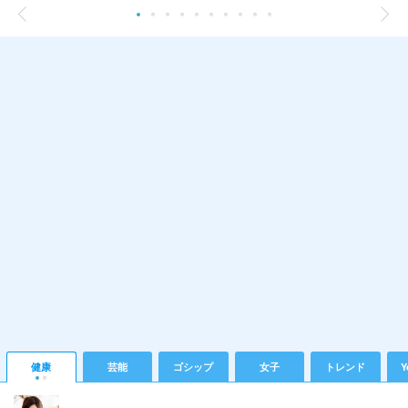
健康
芸能
ゴシップ
女子
トレンド
Y