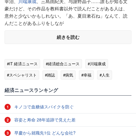
宰治、
川端康成
、三島由紀夫、与謝野晶子……誰もが知る文
豪だけど、その作品を教科書以外で読んだことがある人は、
意外と少ないかもしれない。「あ、夏目漱石ね」なんて、読
んだことがあるふりをしなが
続きを読む
#IT 経済ニュース
#経済総合ニュース
#川端康成
#スペシャリスト
#雑誌
#病気
#幸福
#人生
#副作用
#校長
経済ニュースランキング
キノコで血糖値スパイクを防ぐ
1
容姿と寿命 28年追跡で見えた差
2
早慶から就職先1位 どんな会社?
3