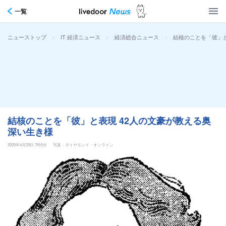
一覧
>
>
>
結核のことを「彼」と
ニューストップ
IT 経済ニュース
経済総合ニュース
結核のことを「彼」と表現 42人の文豪が教える奥
深い生き様
2025年4月29日 7時5分
写真：ダイヤモンド・オンライン