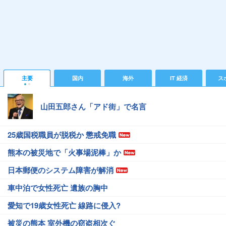
主要
国内
海外
IT 経済
ス
山田五郎さん「アド街」で名言
25歳国税職員が脱税か 懲戒免職
熊本の被災地で「火事場泥棒」か
日本郵便のシステム障害が解消
車中泊で女性死亡 遺族の胸中
愛知で19歳女性死亡 線路に侵入?
被災の熊本 室外機の窃盗相次ぐ