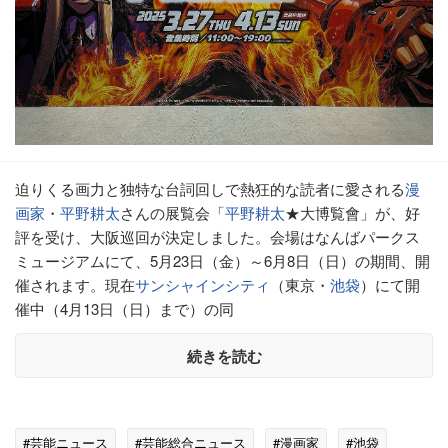
迫りくる画力と独特な台詞回しで熱狂的な読者に愛される
漫
画家
・
平野耕太
さんの展覧会「
平野耕太
★大博覧會」が、好
評を受け、大阪巡回が決定しました。会場はなんばパークス
ミュージアムにて、5月23日（金）～6月8日（日）の期間、開
催されます。現在
サンシャインシティ
（東京・
池袋
）にて開
催中（4月13日（日）まで）の同
続きを読む
#芸能ニュース
#芸能総合ニュース
#漫画家
#池袋