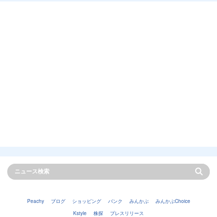
Peachy
ブログ
ショッピング
バンク
みんかぶ
みんかぶChoice
Kstyle
株探
プレスリリース