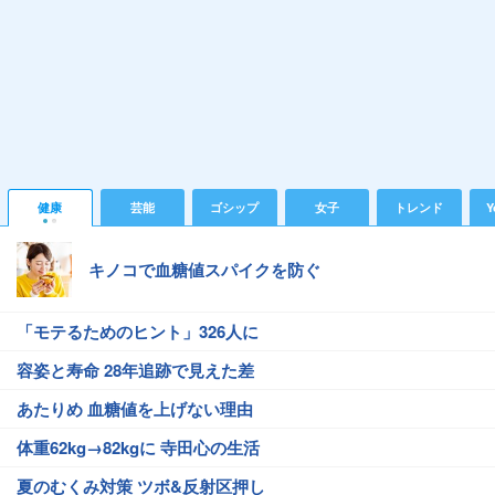
健康
芸能
ゴシップ
女子
トレンド
Y
キノコで血糖値スパイクを防ぐ
「モテるためのヒント」326人に
容姿と寿命 28年追跡で見えた差
あたりめ 血糖値を上げない理由
体重62kg→82kgに 寺田心の生活
夏のむくみ対策 ツボ&反射区押し