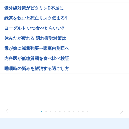
紫外線対策がビタミンD不足に
緑茶を飲むと死亡リスク低まる?
ヨーグルト いつ食べたらいい?
休みだが疲れる 隠れ疲労対策は
母が娘に減量強要→家庭内別居へ
内科医が低糖質麺を食べ比べ検証
睡眠時の悩みを解消する過ごし方