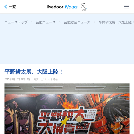
一覧
>
>
>
平野耕太展、大阪上陸
ニューストップ
芸能ニュース
芸能総合ニュース
平野耕太展、大阪上陸！
2025年4月12日 21時15分
写真：ガジェット通信