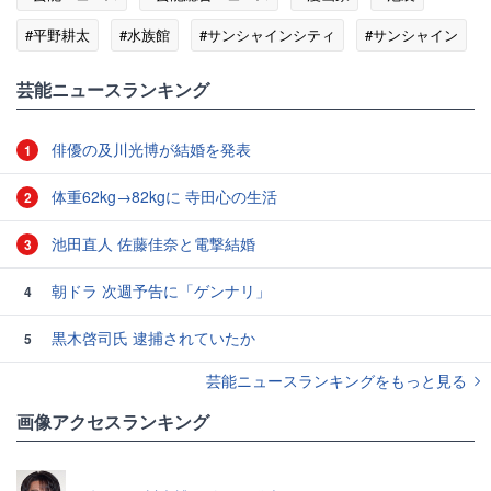
#平野耕太
#水族館
#サンシャインシティ
#サンシャイン
芸能ニュースランキング
俳優の及川光博が結婚を発表
1
体重62kg→82kgに 寺田心の生活
2
池田直人 佐藤佳奈と電撃結婚
3
朝ドラ 次週予告に「ゲンナリ」
4
黒木啓司氏 逮捕されていたか
5
芸能ニュースランキングをもっと見る
画像アクセスランキング