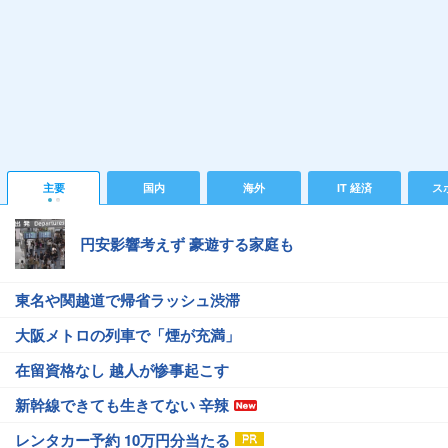
主要
国内
海外
IT 経済
ス
円安影響考えず 豪遊する家庭も
東名や関越道で帰省ラッシュ渋滞
大阪メトロの列車で「煙が充満」
在留資格なし 越人が惨事起こす
新幹線できても生きてない 辛辣
レンタカー予約 10万円分当たる