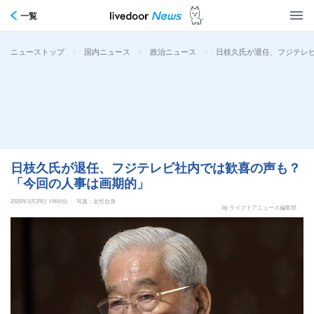
一覧
>
>
>
日枝久氏が退任、フジテレ
ニューストップ
国内ニュース
政治ニュース
日枝久氏が退任、フジテレビ社内では歓喜の声も？
「今回の人事は画期的」
2025年3月29日 11時0分
写真：女性自身
by ライブドアニュース編集部