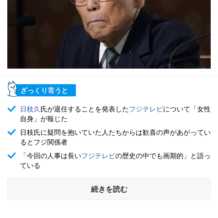
ざっくり言うと
日枝久
氏が退任することを発表した
フジテレビ
について「女性
自身」が報じた
日枝氏に疑問を抱いていた人たちからは歓喜の声があがってい
るとフジ関係者
「今回の人事は長い
フジテレビ
の歴史の中でも画期的」と語っ
ている
続きを読む