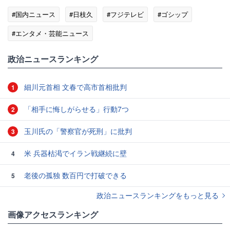
#国内ニュース
#日枝久
#フジテレビ
#ゴシップ
#エンタメ・芸能ニュース
政治ニュースランキング
細川元首相 文春で高市首相批判
1
「相手に悔しがらせる」行動7つ
2
玉川氏の「警察官が死刑」に批判
3
米 兵器枯渇でイラン戦継続に壁
4
老後の孤独 数百円で打破できる
5
政治ニュースランキングをもっと見る
画像アクセスランキング