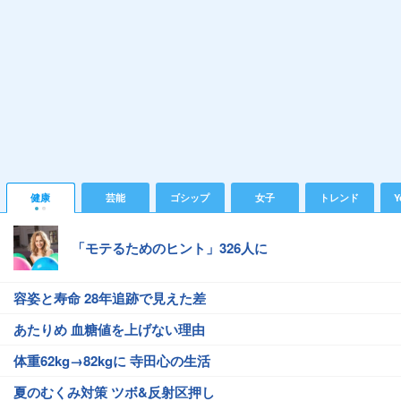
健康
芸能
ゴシップ
女子
トレンド
Y
「モテるためのヒント」326人に
容姿と寿命 28年追跡で見えた差
あたりめ 血糖値を上げない理由
体重62kg→82kgに 寺田心の生活
夏のむくみ対策 ツボ&反射区押し