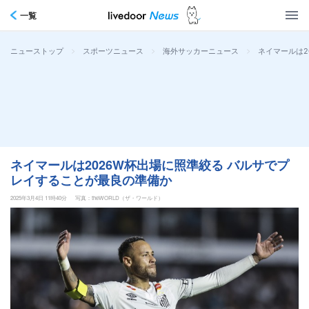
一覧
>
>
>
ネイマールは2
ニューストップ
スポーツニュース
海外サッカーニュース
ネイマールは2026W杯出場に照準絞る バルサでプ
レイすることが最良の準備か
2025年3月4日 11時40分
写真：theWORLD（ザ・ワールド）