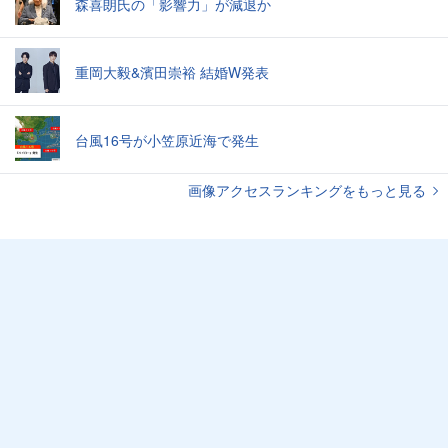
森喜朗氏の「影響力」が減退か
重岡大毅&濱田崇裕 結婚W発表
台風16号が小笠原近海で発生
画像アクセスランキングをもっと見る