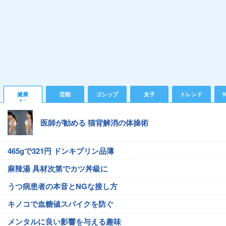
健康
芸能
ゴシップ
女子
トレンド
Y
医師が勧める 猫背解消の体操術
465gで321円 ドンキプリン品薄
麻辣湯 具材次第でカツ丼級に
うつ病患者の本音とNGな接し方
キノコで血糖値スパイクを防ぐ
メンタルに良い影響を与える趣味