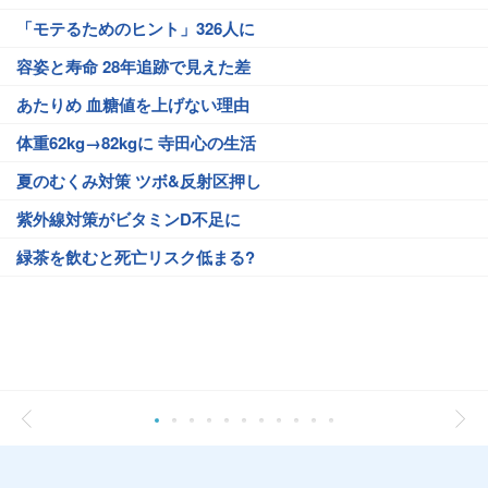
「モテるためのヒント」326人に
容姿と寿命 28年追跡で見えた差
あたりめ 血糖値を上げない理由
体重62kg→82kgに 寺田心の生活
夏のむくみ対策 ツボ&反射区押し
紫外線対策がビタミンD不足に
緑茶を飲むと死亡リスク低まる?