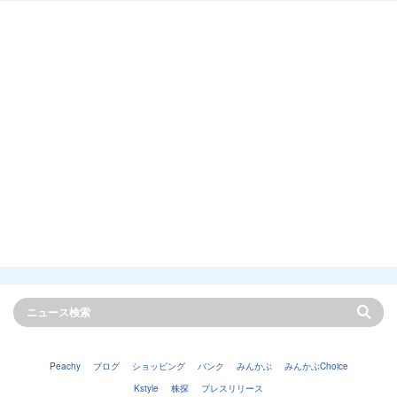
Peachy
ブログ
ショッピング
バンク
みんかぶ
みんかぶChoice
Kstyle
株探
プレスリリース