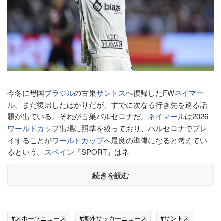
今冬に母国
ブラジル
の古巣
サントス
へ復帰したFW
ネイマー
ル
。まだ復帰したばかりだが、すでに次なる行き先を巡る話
題が出ている。それが古巣バルセロナだ。
ネイマール
は2026
ワールドカップ
出場に照準を絞っており、バルセロナでプレ
イすることが
ワールドカップ
へ最良の準備になると考えてい
るという。
スペイン
『SPORT』はネ
続きを読む
#スポーツニュース
#海外サッカーニュース
#サントス