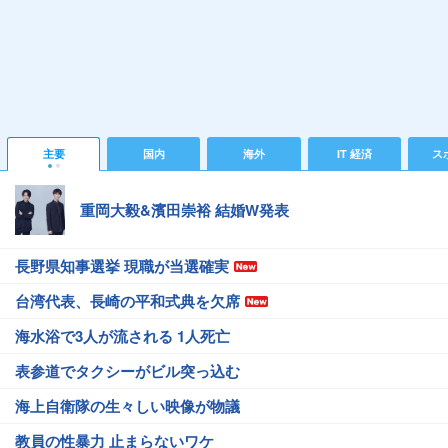
主要
国内
海外
IT 経済
ス
重岡大毅&濱田崇裕 結婚W発表
長野県知事選挙 現職が当選確実
台湾代表、長崎の平和式典を欠席
海水浴で3人が流される 1人死亡
表参道でタクシーがビル突っ込む
海上自衛隊の生々しい映像が物議
教員の性暴力 止まらないワケ