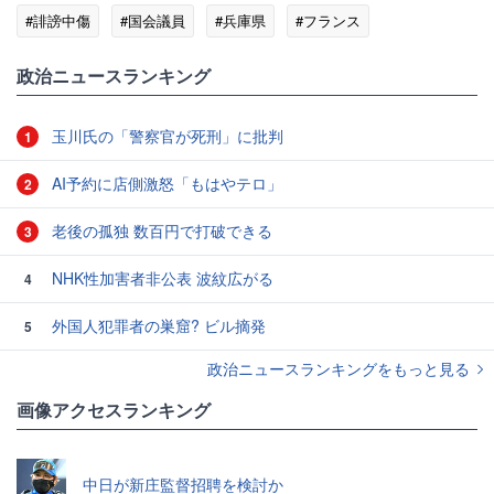
#誹謗中傷
#国会議員
#兵庫県
#フランス
政治ニュースランキング
玉川氏の「警察官が死刑」に批判
1
AI予約に店側激怒「もはやテロ」
2
老後の孤独 数百円で打破できる
3
NHK性加害者非公表 波紋広がる
4
外国人犯罪者の巣窟? ビル摘発
5
政治ニュースランキングをもっと見る
画像アクセスランキング
中日が新庄監督招聘を検討か