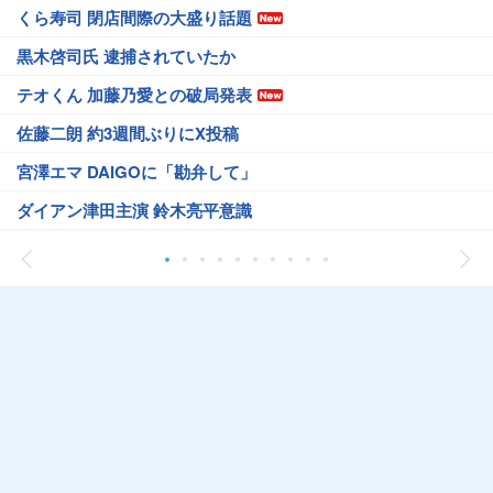
くら寿司 閉店間際の大盛り話題
黒木啓司氏 逮捕されていたか
テオくん 加藤乃愛との破局発表
佐藤二朗 約3週間ぶりにX投稿
宮澤エマ DAIGOに「勘弁して」
ダイアン津田主演 鈴木亮平意識