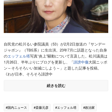
自民党の松川るい参院議員（53）が2月2日放送の『サンデー
ジャポン』（TBS系）に生出演。23年7月に話題となった自身
の
エッフェル塔
写真“炎上”騒動について言及した。松川議員は
1月26日、半年ぶりにブログを更新し、「
誹謗中傷
大国ニッポ
ン～そろそろいい加減にしよう～」と題した記事を投稿。
《わが日本、そろそろ誹謗中
続きを読む
#国内ニュース
#斎藤元彦
#エッフェル塔
#政治家