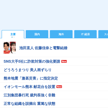
主要
国内
海外
IT 経済
ス
池田直人 佐藤佳奈と電撃結婚
SNS大手5社に詐欺対策の強化要請
どうろうまつり 美人画ずらり
熊本地震「激甚災害」に指定決定
イオンモール熊本 献花台を設置
江別集団暴行死 裁判長強く非難
正常な組織を誤摘出 重篤な状態