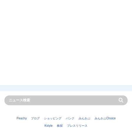
Peachy
ブログ
ショッピング
バンク
みんかぶ
みんかぶChoice
Kstyle
株探
プレスリリース