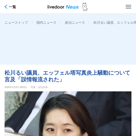
一覧
>
>
>
松川るい議員、エッフェル
ニューストップ
国内ニュース
政治ニュース
松川るい議員、エッフェル塔写真炎上騒動について
言及「誤情報流された」
2025年2月6日 6時0分
写真：女性自身