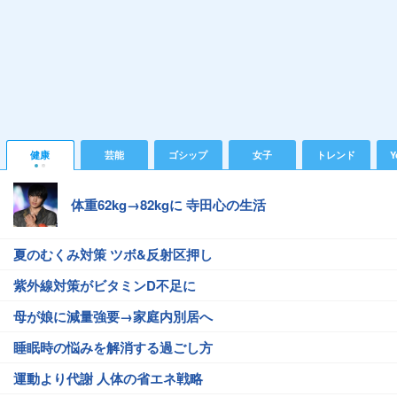
健康
芸能
ゴシップ
女子
トレンド
Y
体重62kg→82kgに 寺田心の生活
夏のむくみ対策 ツボ&反射区押し
紫外線対策がビタミンD不足に
母が娘に減量強要→家庭内別居へ
睡眠時の悩みを解消する過ごし方
運動より代謝 人体の省エネ戦略