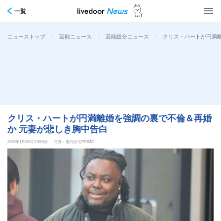
一覧
>
>
>
クリス・ハートが円満
ニューストップ
芸能ニュース
芸能総合ニュース
クリス・ハートが円満離婚を強調の裏で不倫＆再婚
か 元妻が悲しき胸中告白
2025年1月28日 21時0分
写真：週刊女性PRIME