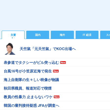
主要
国内
海外
IT 経済
ス
天竺鼠「元天竺鼠」でKOC出場へ
表参道でタクシーがビル突っ込む
台風16号が小笠原近海で発生
海上自衛隊の生々しい映像が物議
秋田県職員、報道対応で喫煙
教員の性暴力 止まらないワケ
韓国の審判接待疑惑 JFAが調査へ