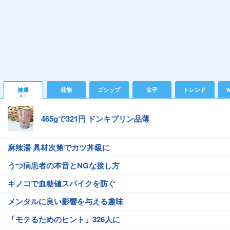
健康
芸能
ゴシップ
女子
トレンド
Y
465gで321円 ドンキプリン品薄
麻辣湯 具材次第でカツ丼級に
うつ病患者の本音とNGな接し方
キノコで血糖値スパイクを防ぐ
メンタルに良い影響を与える趣味
「モテるためのヒント」326人に