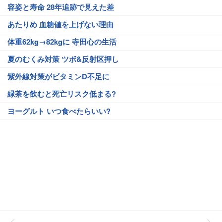
容姿と寿命 28年追跡で見えた差
あたりめ 血糖値を上げない理由
体重62kg→82kgに 寺田心の生活
夏のむくみ対策 ツボ&反射区押し
紫外線対策がビタミンD不足に
緑茶を飲むと死亡リスク低まる?
ヨーグルト いつ食べたらいい?