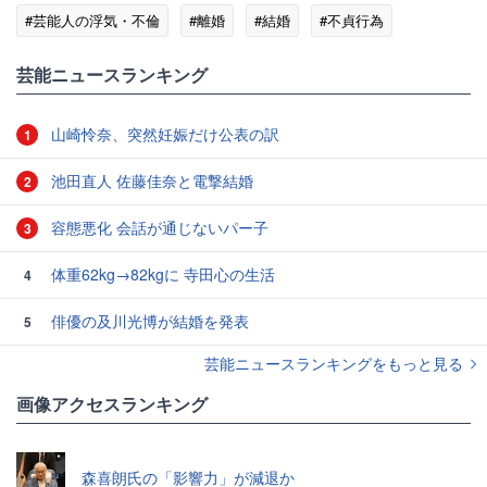
#芸能人の浮気・不倫
#離婚
#結婚
#不貞行為
#慰謝料
芸能ニュースランキング
山崎怜奈、突然妊娠だけ公表の訳
1
池田直人 佐藤佳奈と電撃結婚
2
容態悪化 会話が通じないパー子
3
体重62kg→82kgに 寺田心の生活
4
俳優の及川光博が結婚を発表
5
芸能ニュースランキングをもっと見る
画像アクセスランキング
森喜朗氏の「影響力」が減退か