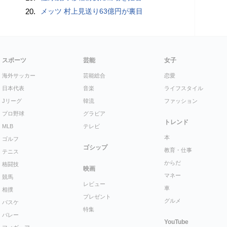
20.
メッツ 村上見送り63億円が裏目
スポーツ
芸能
女子
海外サッカー
芸能総合
恋愛
日本代表
音楽
ライフスタイル
Jリーグ
韓流
ファッション
プロ野球
グラビア
トレンド
MLB
テレビ
本
ゴルフ
ゴシップ
教育・仕事
テニス
からだ
格闘技
映画
マネー
競馬
レビュー
車
相撲
プレゼント
グルメ
バスケ
特集
バレー
YouTube