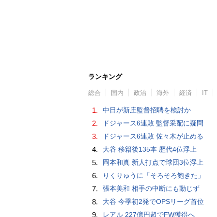
ランキング
総合
国内
政治
海外
経済
IT
1.
中日が新庄監督招聘を検討か
2.
ドジャース6連敗 監督采配に疑問
3.
ドジャース6連敗 佐々木が止める
4.
大谷 移籍後135本 歴代4位浮上
5.
岡本和真 新人打点で球団3位浮上
6.
りくりゅうに「そろそろ飽きた」
7.
張本美和 相手の中断にも動じず
8.
大谷 今季初2発でOPSリーグ首位
9.
レアル 227億円超でFW獲得へ