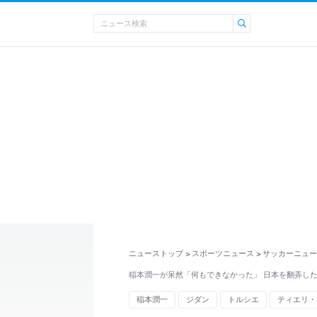
ニューストップ
スポーツニュース
サッカーニュー
>
>
稲本潤一が呆然「何もできなかった」 日本を翻弄し
稲本潤一
ジダン
トルシエ
ティエリ・