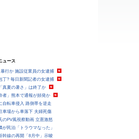
ニュース
に暴行か 施設従業員の女逮捕
包丁? 毎日新聞記者の女逮捕
「真夏の暑さ」は終了か
酔者」熊本で通報が頻発か
に自転車侵入 路側帯を逆走
駐車場から車落下 夫婦死傷
氏のPV風視察動画 立憲激怒
隣が民泊「トラウマなった」
新幹線の再開「8月中」示唆