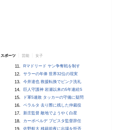
スポーツ
芸能
女子
11.
Rマドリード ヤン争奪戦を制す
12.
サラーの年俸 世界32位の現実
13.
今井達也 救援転換でピンク洗礼
14.
巨人守護神 岩瀬以来の5年連続S
15.
ド軍5連敗 タッカーの守備に疑問
16.
ペラルタ 去り際に残した仲裁役
17.
新庄監督 敵地でようやく白星
18.
カーボベルデ ブビスタ監督辞任
19.
佐野航大 移籍前夜に出場を拒否