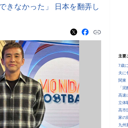
できなかった」 日本を翻弄し
主要
7歳
夫に
関東
「泥
高速
立体
高市
家の
九州