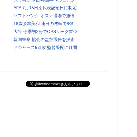
AFA 7月15日を代表記念日に制定
ソフトバンク オスナ退場で痛恨
18歳張本美和 連日の逆転で8強
大谷 今季初2発でOPSリーグ首位
韓国警察 協会の監督選任を捜査
ドジャース6連敗 監督采配に疑問