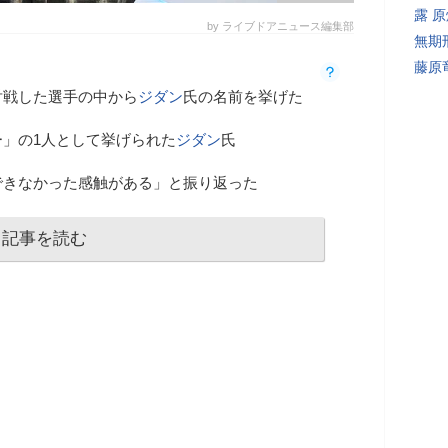
露 
by ライブドアニュース編集部
無期
藤原
対戦した選手の中から
ジダン
氏の名前を挙げた
」の1人として挙げられた
ジダン
氏
できなかった感触がある」と振り返った
記事を読む