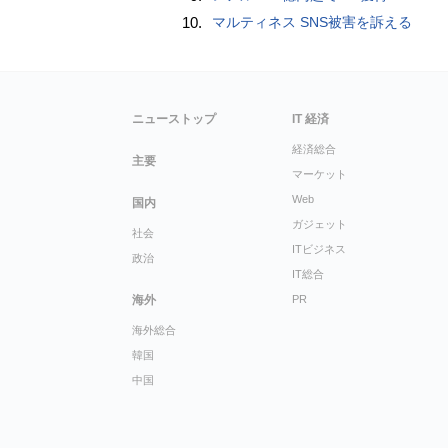
10.
マルティネス SNS被害を訴える
ニューストップ
IT 経済
経済総合
主要
マーケット
Web
国内
ガジェット
社会
ITビジネス
政治
IT総合
海外
PR
海外総合
韓国
中国