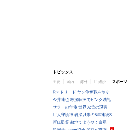
トピックス
主要
国内
海外
IT 経済
スポーツ
Rマドリード ヤン争奪戦を制す
今井達也 救援転換でピンク洗礼
サラーの年俸 世界32位の現実
巨人守護神 岩瀬以来の5年連続S
新庄監督 敵地でようやく白星
韓国サッカー協会 警察が捜索