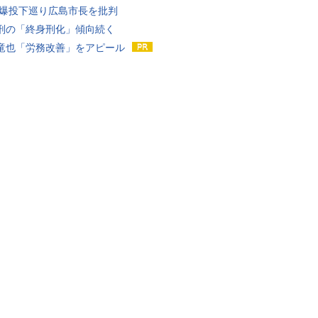
原爆投下巡り広島市長を批判
刑の「終身刑化」傾向続く
竜也「労務改善」をアピール