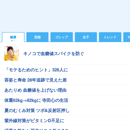
健康
芸能
ゴシップ
女子
トレンド
Y
キノコで血糖値スパイクを防ぐ
「モテるためのヒント」326人に
容姿と寿命 28年追跡で見えた差
あたりめ 血糖値を上げない理由
体重62kg→82kgに 寺田心の生活
夏のむくみ対策 ツボ&反射区押し
紫外線対策がビタミンD不足に