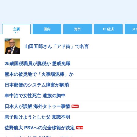
主要
国内
海外
IT 経済
ス
山田五郎さん「アド街」で名言
25歳国税職員が脱税か 懲戒免職
熊本の被災地で「火事場泥棒」か
日本郵便のシステム障害が解消
車中泊で女性死亡 遺族の胸中
日本人が誤解 海外タトゥー事情
息子助けようとした父 意識不明
佐野航大 PSVへの完全移籍が決定