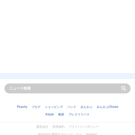
Peachy
ブログ
ショッピング
バンク
みんかぶ
みんかぶChoice
Kstyle
株探
プレスリリース
運営会社
利用規約
プライバシーポリシー
livedoorお客様サポートセンター
livedoor