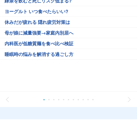
緑茶を飲むと死亡リスク低まる?
ヨーグルト いつ食べたらいい?
休みだが疲れる 隠れ疲労対策は
母が娘に減量強要→家庭内別居へ
内科医が低糖質麺を食べ比べ検証
睡眠時の悩みを解消する過ごし方