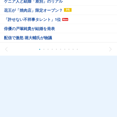
ケニア人と結婚「差別」のリアル
花王が「焼肉店」限定オープン？
「許せない不祥事タレント」1位
俳優の戸塚純貴が結婚を発表
配信で激怒 堀大輔氏が物議