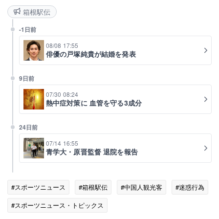
箱根駅伝
-1日前
08/08 17:55
俳優の戸塚純貴が結婚を発表
9日前
07/30 08:24
熱中症対策に 血管を守る3成分
24日前
07/14 16:55
青学大・原晋監督 退院を報告
#スポーツニュース
#箱根駅伝
#中国人観光客
#迷惑行為
#スポーツニュース・トピックス