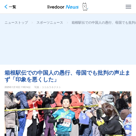
一覧
>
>
箱根駅伝での中国人の愚行、母国でも批判
ニューストップ
スポーツニュース
箱根駅伝での中国人の愚行、母国でも批判の声止ま
ず「印象を悪くした」
2025年1月10日 11時14分
写真：ココカラネクスト