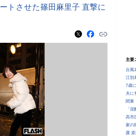
ートさせた篠田麻里子 直撃に
主要
台風
江別
7歳
夫に
関東
「泥
高市
家の
露 