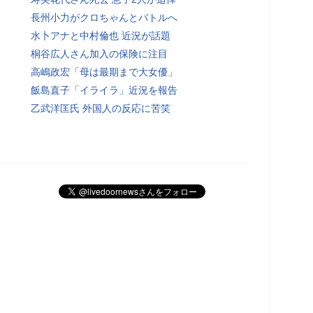
長州小力がクロちゃんとバトルへ
水卜アナと中村倫也 近況が話題
桐谷広人さん加入の保険に注目
高嶋政宏「母は最期まで大女優」
飯島直子「イライラ」近況を報告
乙武洋匡氏 外国人の反応に苦笑