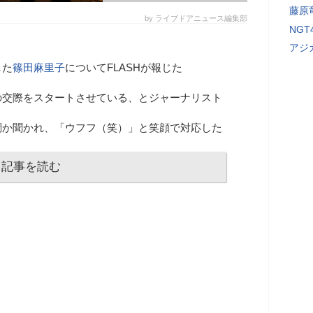
藤原
by ライブドアニュース編集部
NG
アジ
した
篠田麻里子
についてFLASHが報じた
の交際をスタートさせている、とジャーナリスト
調か聞かれ、「ウフフ（笑）」と笑顔で対応した
記事を読む