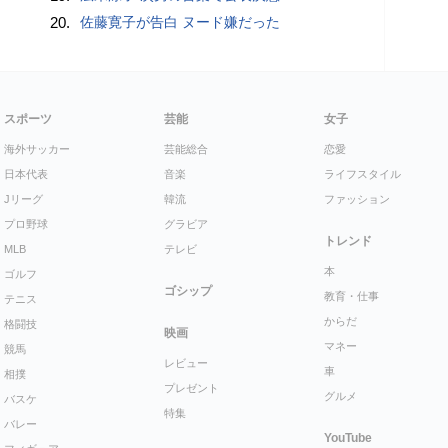
20.
佐藤寛子が告白 ヌード嫌だった
スポーツ
芸能
女子
海外サッカー
芸能総合
恋愛
日本代表
音楽
ライフスタイル
Jリーグ
韓流
ファッション
プロ野球
グラビア
トレンド
MLB
テレビ
本
ゴルフ
ゴシップ
教育・仕事
テニス
からだ
格闘技
映画
マネー
競馬
レビュー
車
相撲
プレゼント
グルメ
バスケ
特集
バレー
YouTube