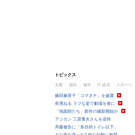
トピックス
主要
国内
海外
IT 経済
スポーツ
篠田麻里子「コマネチ」を披露
長濱ねる ラフな姿で劇場を後に
「地面師たち」新作の撮影開始か
アジカン 三原重夫さんを追悼
斉藤被告に「多目的トイレ以下」
みな実を守った? 粋な行動に称賛