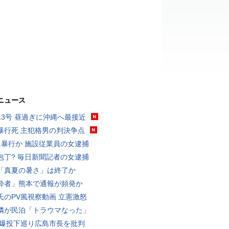
ニュース
13号 昼過ぎに沖縄へ最接近
暴行死 主犯格男の判決争点
に暴行か 施設従業員の女逮捕
包丁? 毎日新聞記者の女逮捕
「真夏の暑さ」は終了か
酔者」熊本で通報が頻発か
氏のPV風視察動画 立憲激怒
隣が民泊「トラウマなった」
原爆投下巡り広島市長を批判