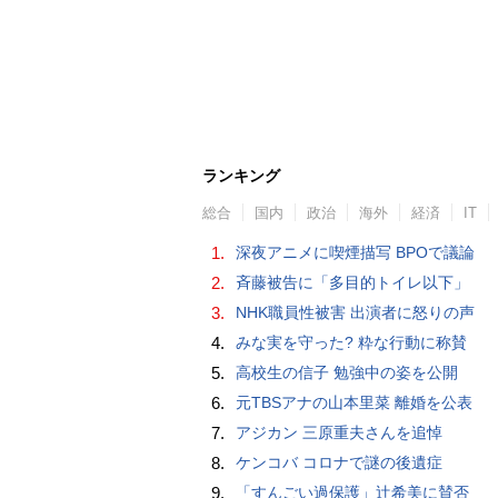
ランキング
総合
国内
政治
海外
経済
IT
1.
深夜アニメに喫煙描写 BPOで議論
2.
斉藤被告に「多目的トイレ以下」
3.
NHK職員性被害 出演者に怒りの声
4.
みな実を守った? 粋な行動に称賛
5.
高校生の信子 勉強中の姿を公開
6.
元TBSアナの山本里菜 離婚を公表
7.
アジカン 三原重夫さんを追悼
8.
ケンコバ コロナで謎の後遺症
9.
「すんごい過保護」辻希美に賛否