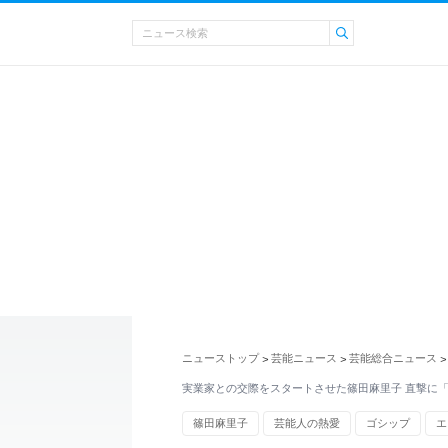
ニューストップ
芸能ニュース
芸能総合ニュース
>
>
>
実業家との交際をスタートさせた篠田麻里子 直撃に
篠田麻里子
芸能人の熱愛
ゴシップ
エ