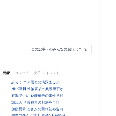
この記事へのみんなの感想は？
芸能
ゴシップ
女子
トレンド
志らく コア層との溝深まるか
NHK職員 性被害後の異動拒否か
有罪でいい 斉藤被告の事件見解
堀江氏 斉藤被告の判決を予想
加藤夏希 まさかの馴れ初め告白
寿美花代さん死去 息子2人が追悼