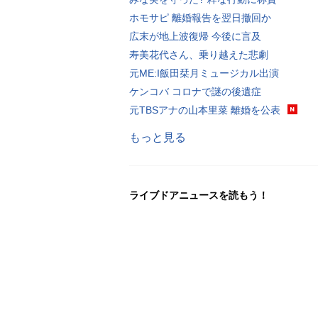
ホモサピ 離婚報告を翌日撤回か
広末が地上波復帰 今後に言及
寿美花代さん、乗り越えた悲劇
元ME:I飯田栞月ミュージカル出演
ケンコバ コロナで謎の後遺症
元TBSアナの山本里菜 離婚を公表
もっと見る
ライブドアニュースを読もう！