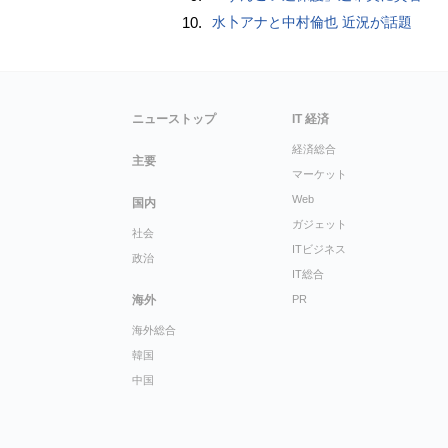
10.
水卜アナと中村倫也 近況が話題
ニューストップ
IT 経済
経済総合
主要
マーケット
Web
国内
ガジェット
社会
ITビジネス
政治
IT総合
海外
PR
海外総合
韓国
中国