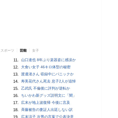
スポーツ
芸能
女子
11.
山口達也 8年ぶり楽器姿に感涙か
12.
大食い女子 46キロ体型の秘密
13.
渡邊渚さん 収録中にパニックか
14.
寿美花代さん死去 息子2人が追悼
15.
乙武氏 不倫後に評判が逆転か
16.
ちいかわ新グッズ説明文に「闇」
17.
広末が地上波復帰 今後に言及
18.
斉藤被告の妻証人出廷しない訳
19.
広末涼子 次男の言葉で公表決意