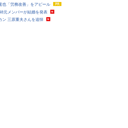
竜也「労務改善」をアピール
T48元メンバーが結婚を発表
カン 三原重夫さんを追悼