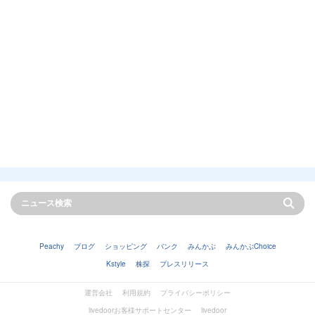
Peachy
ブログ
ショッピング
バンク
みんかぶ
みんかぶChoice
Kstyle
株探
プレスリリース
運営会社
利用規約
プライバシーポリシー
livedoorお客様サポートセンター
livedoor