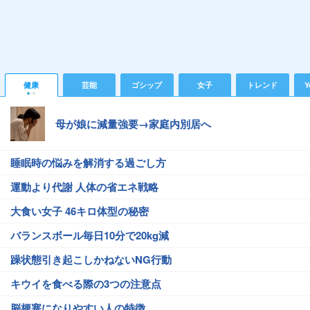
健康
芸能
ゴシップ
女子
トレンド
Y
母が娘に減量強要→家庭内別居へ
睡眠時の悩みを解消する過ごし方
運動より代謝 人体の省エネ戦略
大食い女子 46キロ体型の秘密
バランスボール毎日10分で20kg減
躁状態引き起こしかねないNG行動
キウイを食べる際の3つの注意点
脳梗塞になりやすい人の特徴