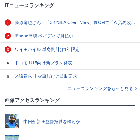
ITニュースランキング
藤原竜也さん、「SKYSEA Client View」新CMで「AI労務改善」をアピール 働き方をAIが分析したら「すぐに休んで」と言われる？
1
iPhone高騰 ペイディで月払い
2
ワイモバイル 単身割引は1年限定
3
ドコモ U15向け新プラン発表
4
米議員ら 山火事賭けに規制要求
5
ITニュースランキングをもっと見る
画像アクセスランキング
中日が新庄監督招聘を検討か