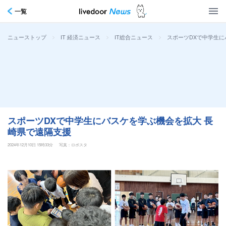
一覧
>
>
>
スポーツDXで中学生に
ニューストップ
IT 経済ニュース
IT総合ニュース
スポーツDXで中学生にバスケを学ぶ機会を拡大 長
崎県で遠隔支援
2024年12月10日 15時33分
写真：ロボスタ