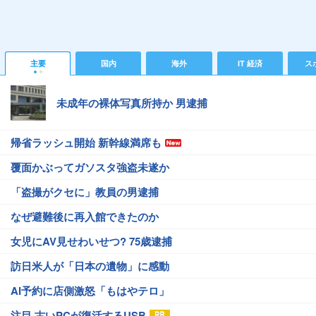
主要
国内
海外
IT 経済
ス
未成年の裸体写真所持か 男逮捕
帰省ラッシュ開始 新幹線満席も
覆面かぶってガソスタ強盗未遂か
「盗撮がクセに」教員の男逮捕
なぜ避難後に再入館できたのか
女児にAV見せわいせつ? 75歳逮捕
訪日米人が「日本の遺物」に感動
AI予約に店側激怒「もはやテロ」
注目 古いPCが復活するUSB