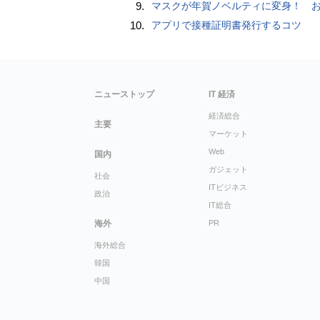
9.
マスクが年賀ノベルティに変身！ お正月特別パッケージの注文受
10.
アプリで接種証明書発行するコツ
ニューストップ
IT 経済
経済総合
主要
マーケット
Web
国内
ガジェット
社会
ITビジネス
政治
IT総合
海外
PR
海外総合
韓国
中国