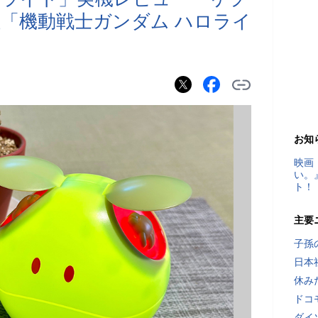
「機動戦士ガンダム ハロライ
お知
映画
い。
ト！
主要
子孫
日本
休み
ドコ
ダイ