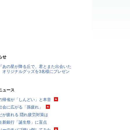
らせ
『あの星が降る丘で、君とまた出会いた
』オリジナルグッズを3名様にプレゼン
ニュース
の帰省が「しんどい」と本音
社会に広がる「孫疲れ」
だが疲れる 隠れ疲労対策は
モ新銀行「誕生祭」に盲点
ソーのモバブ使い倒してみた