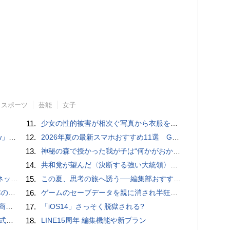
スポーツ
芸能
女子
11.
少女の性的被害が相次ぐ写真から衣服を剥ぎ取るAIポルノアプリ「ClothOff」の背後にいる人物とは？
言われる？
12.
2026年夏の最新スマホおすすめ11選 GalaxyやXperia、arrows、AQUOSなど注目機種の特徴は
13.
神秘の森で授かった我が子は“何かがおかしい”『ナイトボーン -夜哭-』本編映像解禁 母の絶叫顔うちわが全国の劇場に［ホラー通信］
14.
共和党が望んだ〈決断する強い大統領〉が統治するアメリカの到来──「アメリカン・ドッペルゲンガー」by 池田純一#14
秋の陣】
15.
この夏、思考の旅へ誘う──編集部おすすめの7冊：WIRED BOOK GUIDE
響も
16.
ゲームのセーブデータを親に消され半狂乱になった少年
売開始
17.
「iOS14」さっそく脱獄される?
レビュー
18.
LINE15周年 編集機能や新プラン