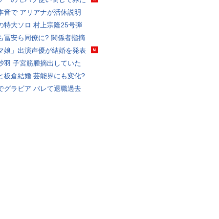
本音で アリアナが活休説明
の特大ソロ 村上宗隆25号弾
も冨安ら同僚に? 関係者指摘
マ娘」出演声優が結婚を発表
砂羽 子宮筋腫摘出していた
と板倉結婚 芸能界にも変化?
でグラビア バレて退職過去