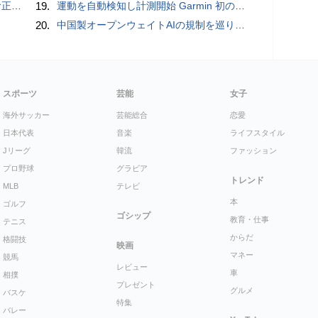
付開始
19.
運動を自動検知し計測開始 Garmin 初のスマートバンドを発売 10日間のロングバッテリーで手間いらず
20.
中国製オープンウェイトAIの規制を巡り、シリコンバレーで意見が二分
スポーツ
芸能
女子
海外サッカー
芸能総合
恋愛
日本代表
音楽
ライフスタイル
Jリーグ
韓流
ファッション
プロ野球
グラビア
トレンド
MLB
テレビ
本
ゴルフ
ゴシップ
教育・仕事
テニス
からだ
格闘技
映画
マネー
競馬
レビュー
車
相撲
プレゼント
グルメ
バスケ
特集
バレー