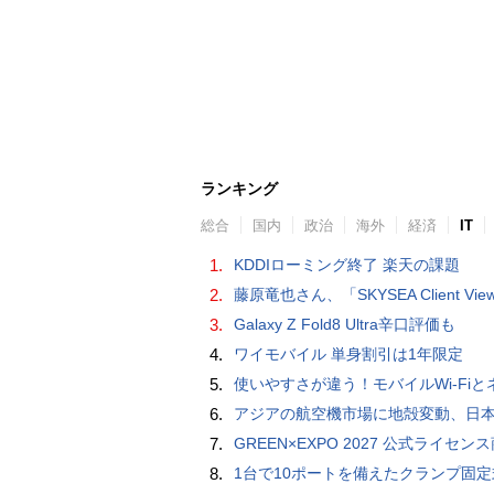
ランキング
総合
国内
政治
海外
経済
IT
1.
KDDIローミング終了 楽天の課題
2.
藤原竜也さん、「SKYSEA Client View」新CMで「AI労務改善」をアピール 働き方をAIが分析したら「すぐに休んで」と
3.
Galaxy Z Fold8 Ultra辛口評価も
4.
ワイモバイル 単身割引は1年限定
5.
使いやすさが違う！モバイルWi-FiとネットHDD【PC-DIY 
6.
アジアの航空機市場に地殻変動、日本のサプライヤーに影
7.
GREEN×EXPO 2027 公式ライセンス商品！初の「トゥンクトゥンク」公式LINEスタンプ、販
8.
1台で10ポートを備えたクランプ固定式電源タップ「Anker Nano Power Strip (10-in-1, 70W, クランプ式)」