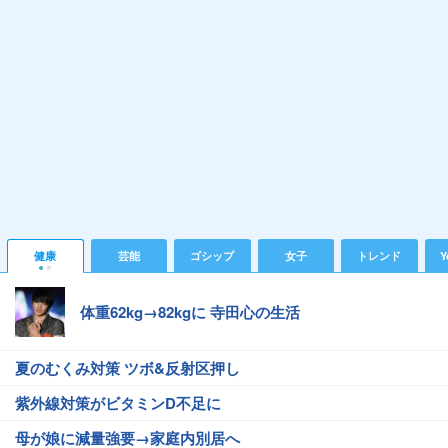
健康
芸能
ゴシップ
女子
トレンド
Y
体重62kg→82kgに 寺田心の生活
夏のむくみ対策 ツボ&反射区押し
紫外線対策がビタミンD不足に
母が娘に減量強要→家庭内別居へ