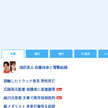
主要
国内
海外
IT 経済
ス
池田直人 佐藤佳奈と電撃結婚
脱輪したトラック発見 男性死亡
広陵高元監督 保護者に直接謝罪
細川元首相 文春で高市首相批判
銀メダリスト 本多灯被告を起訴