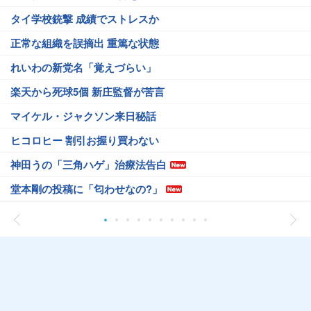
タイ学校銃撃 成績でストレスか
正常な組織を誤摘出 重篤な状態
れいわの新党名「覚えづらい」
楽天から死球5個 新庄監督が苦言
マイケル・ジャクソン来日秘話
ヒコロヒー 割引お握り買わない
神田うの「三角ハゲ」治療法告白
堂本剛の投稿に「匂わせなの?」