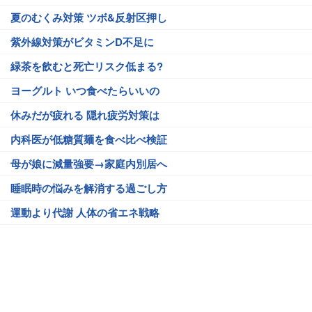
夏のむくみ対策 ツボ&反射区押し
紫外線対策がビタミンD不足に
緑茶を飲むと死亡リスク低まる?
ヨーグルト いつ食べたらいいの
休みだが疲れる 隠れ疲労対策は
内科医が低糖質麺を食べ比べ検証
母が娘に減量強要→家庭内別居へ
睡眠時の悩みを解消する過ごし方
運動より代謝 人体の省エネ戦略