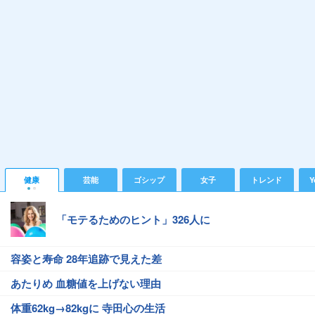
健康
芸能
ゴシップ
女子
トレンド
Y
「モテるためのヒント」326人に
容姿と寿命 28年追跡で見えた差
あたりめ 血糖値を上げない理由
体重62kg→82kgに 寺田心の生活