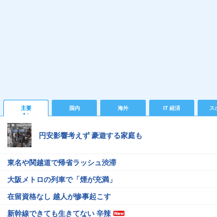
主要
国内
海外
IT 経済
ス
円安影響考えず 豪遊する家庭も
東名や関越道で帰省ラッシュ渋滞
大阪メトロの列車で「煙が充満」
在留資格なし 越人が惨事起こす
新幹線できても生きてない 辛辣