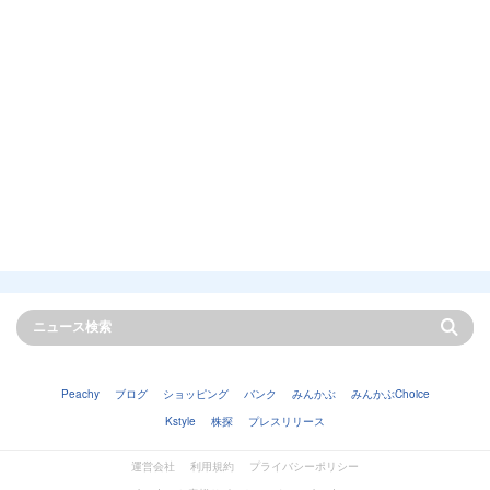
Peachy
ブログ
ショッピング
バンク
みんかぶ
みんかぶChoice
Kstyle
株探
プレスリリース
運営会社
利用規約
プライバシーポリシー