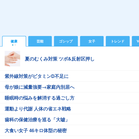
健康
芸能
ゴシップ
女子
トレンド
Y
夏のむくみ対策 ツボ&反射区押し
紫外線対策がビタミンD不足に
母が娘に減量強要→家庭内別居へ
睡眠時の悩みを解消する過ごし方
運動より代謝 人体の省エネ戦略
歯科の保健治療を巡る「大嘘」
大食い女子 46キロ体型の秘密