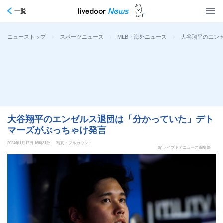
一覧
>
>
>
大谷翔平のエン
ニューストップ
スポーツニュース
MLB・海外ニュース
大谷翔平のエンゼルス退団は「分かっていた」デト
マーズがぶっちゃけ発言
2024年1月17日 16時31分
写真：フルカウント
by ライブドアニュース編集部