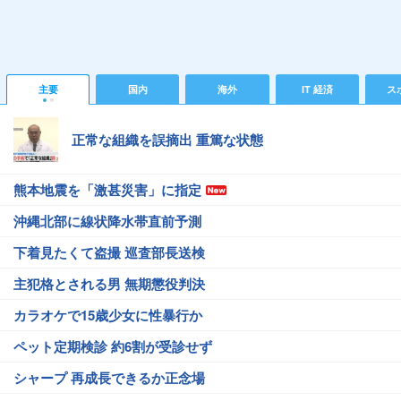
主要
国内
海外
IT 経済
ス
正常な組織を誤摘出 重篤な状態
熊本地震を「激甚災害」に指定
沖縄北部に線状降水帯直前予測
下着見たくて盗撮 巡査部長送検
主犯格とされる男 無期懲役判決
カラオケで15歳少女に性暴行か
ペット定期検診 約6割が受診せず
シャープ 再成長できるか正念場