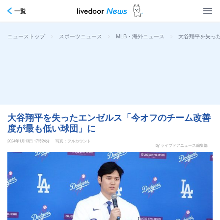
一覧
>
>
>
大谷翔平を失っ
ニューストップ
スポーツニュース
MLB・海外ニュース
大谷翔平を失ったエンゼルス「今オフのチーム改善
度が最も低い球団」に
2024年1月13日 17時24分
写真：フルカウント
by ライブドアニュース編集部