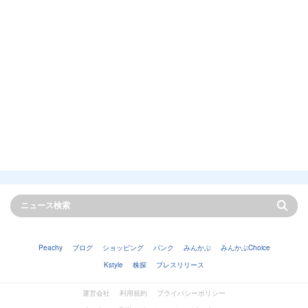
Peachy
ブログ
ショッピング
バンク
みんかぶ
みんかぶChoice
Kstyle
株探
プレスリリース
運営会社
利用規約
プライバシーポリシー