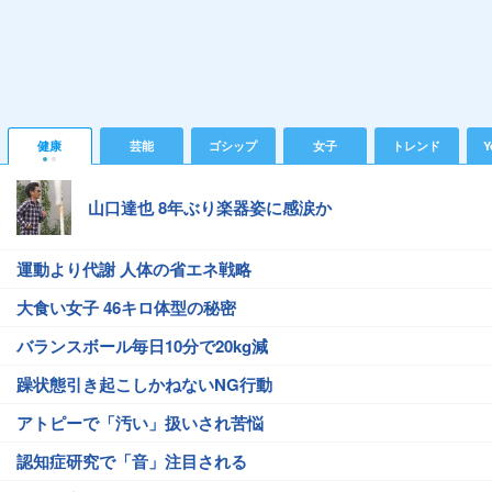
健康
芸能
ゴシップ
女子
トレンド
Y
山口達也 8年ぶり楽器姿に感涙か
運動より代謝 人体の省エネ戦略
大食い女子 46キロ体型の秘密
バランスボール毎日10分で20kg減
躁状態引き起こしかねないNG行動
アトピーで「汚い」扱いされ苦悩
認知症研究で「音」注目される