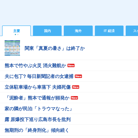
主要
国内
海外
IT 経済
ス
関東「真夏の暑さ」は終了か
熊本で竹やぶ火災 消火難航か
夫に包丁? 毎日新聞記者の女逮捕
立体駐車場から車落下 夫婦死傷
「泥酔者」熊本で通報が頻発か
家の隣が民泊「トラウマなった」
露 原爆投下巡り広島市長を批判
無期刑の「終身刑化」傾向続く