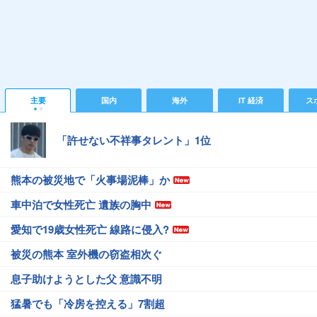
主要
国内
海外
IT 経済
ス
「許せない不祥事タレント」1位
熊本の被災地で「火事場泥棒」か
車中泊で女性死亡 遺族の胸中
愛知で19歳女性死亡 線路に侵入?
被災の熊本 室外機の窃盗相次ぐ
息子助けようとした父 意識不明
猛暑でも「冷房を控える」7割超