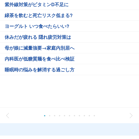
紫外線対策がビタミンD不足に
緑茶を飲むと死亡リスク低まる?
ヨーグルト いつ食べたらいい?
休みだが疲れる 隠れ疲労対策は
母が娘に減量強要→家庭内別居へ
内科医が低糖質麺を食べ比べ検証
睡眠時の悩みを解消する過ごし方