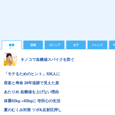
健康
芸能
ゴシップ
女子
トレンド
Y
キノコで血糖値スパイクを防ぐ
「モテるためのヒント」326人に
容姿と寿命 28年追跡で見えた差
あたりめ 血糖値を上げない理由
体重62kg→82kgに 寺田心の生活
夏のむくみ対策 ツボ&反射区押し