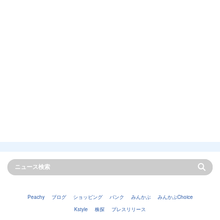
Peachy
ブログ
ショッピング
バンク
みんかぶ
みんかぶChoice
Kstyle
株探
プレスリリース