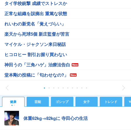
タイ学校銃撃 成績でストレスか
正常な組織を誤摘出 重篤な状態
れいわの新党名「覚えづらい」
楽天から死球5個 新庄監督が苦言
マイケル・ジャクソン来日秘話
ヒコロヒー 割引お握り買わない
神田うの「三角ハゲ」治療法告白
堂本剛の投稿に「匂わせなの?」
健康
芸能
ゴシップ
女子
トレンド
Y
体重62kg→82kgに 寺田心の生活