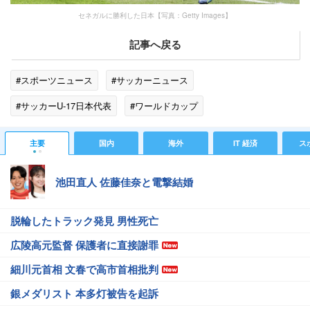
セネガルに勝利した日本【写真：Getty Images】
記事へ戻る
#スポーツニュース
#サッカーニュース
#サッカーU-17日本代表
#ワールドカップ
#スポーツニュース・トピックス
主要
国内
海外
IT 経済
ス
池田直人 佐藤佳奈と電撃結婚
脱輪したトラック発見 男性死亡
広陵高元監督 保護者に直接謝罪
細川元首相 文春で高市首相批判
銀メダリスト 本多灯被告を起訴