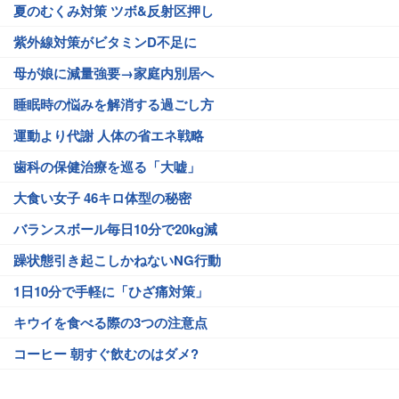
夏のむくみ対策 ツボ&反射区押し
紫外線対策がビタミンD不足に
母が娘に減量強要→家庭内別居へ
睡眠時の悩みを解消する過ごし方
運動より代謝 人体の省エネ戦略
歯科の保健治療を巡る「大嘘」
大食い女子 46キロ体型の秘密
バランスボール毎日10分で20kg減
躁状態引き起こしかねないNG行動
1日10分で手軽に「ひざ痛対策」
キウイを食べる際の3つの注意点
コーヒー 朝すぐ飲むのはダメ?