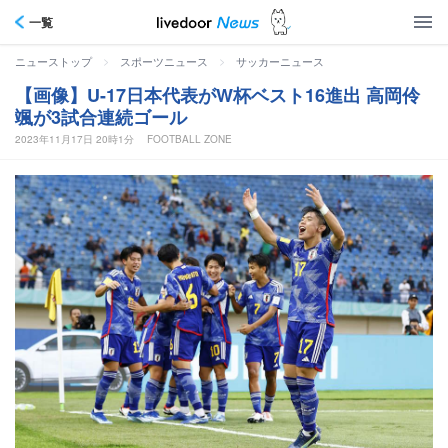
一覧
>
>
ニューストップ
スポーツニュース
サッカーニュース
【画像】U-17日本代表がW杯ベスト16進出 高岡伶
颯が3試合連続ゴール
2023年11月17日 20時1分
FOOTBALL ZONE