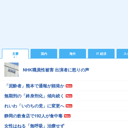
主要
国内
海外
IT 経済
ス
NHK職員性被害 出演者に怒りの声
「泥酔者」熊本で通報が頻発か
無期刑の「終身刑化」傾向続く
れいわ「いのちの党」に変更へ
静岡の飲食店で192人が食中毒
女性はねる「無呼吸」治療せず