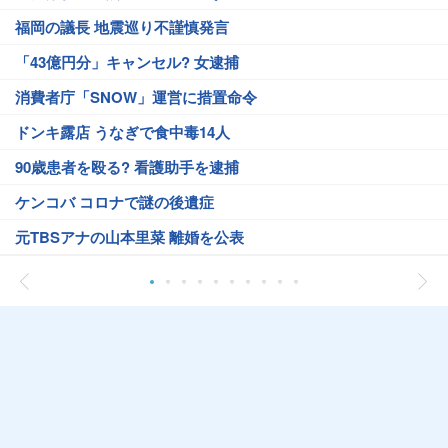
福岡の議長 地震巡り不謹慎発言
「43億円分」キャンセル? 女逮捕
消費者庁「SNOW」運営に措置命令
ドンキ露店 うなぎで食中毒14人
90歳患者を殴る? 看護助手を逮捕
ケンコバ コロナで謎の後遺症
元TBSアナの山本里菜 離婚を公表