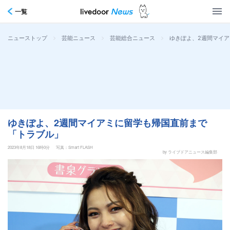
一覧
>
>
>
ゆきぽよ、2週間マイ
ニューストップ
芸能ニュース
芸能総合ニュース
ゆきぽよ、2週間マイアミに留学も帰国直前まで
「トラブル」
2023年8月18日 16時0分
写真：Smart FLASH
by ライブドアニュース編集部