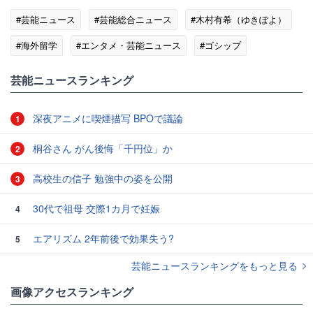
#芸能ニュース
#芸能総合ニュース
#木村有希（ゆきぽよ）
#海外留学
#エンタメ・芸能ニュース
#ゴシップ
芸能ニュースランキング
深夜アニメに喫煙描写 BPOで議論
1
桐谷さん がん後悔「千円位」か
2
高校生の信子 勉強中の姿を公開
3
30代で祖母 交際1カ月で妊娠
4
エアリズム 2年前後で効果失う?
5
芸能ニュースランキングをもっと見る
画像アクセスランキング