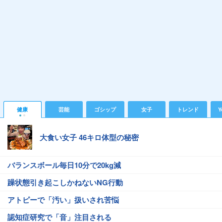
健康
芸能
ゴシップ
女子
トレンド
Y
大食い女子 46キロ体型の秘密
バランスボール毎日10分で20kg減
躁状態引き起こしかねないNG行動
アトピーで「汚い」扱いされ苦悩
認知症研究で「音」注目される