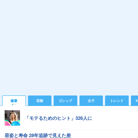
健康
芸能
ゴシップ
女子
トレンド
Y
「モテるためのヒント」326人に
容姿と寿命 28年追跡で見えた差