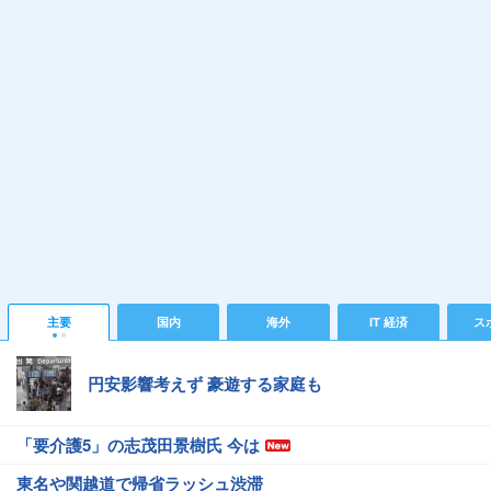
主要
国内
海外
IT 経済
ス
円安影響考えず 豪遊する家庭も
「要介護5」の志茂田景樹氏 今は
東名や関越道で帰省ラッシュ渋滞