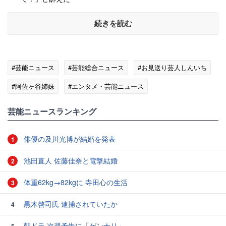
続きを読む
#芸能ニュース
#芸能総合ニュース
#お見送り芸人しんいち
#阿佐ヶ谷姉妹
#エンタメ・芸能ニュース
芸能ニュースランキング
俳優の及川光博が結婚を発表
1
池田直人 佐藤佳奈と電撃結婚
2
体重62kg→82kgに 寺田心の生活
3
黒木啓司氏 逮捕されていたか
4
朝ドラ 次週予告に「ゲンナリ」
5