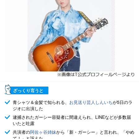
ざっくり言うと
青シャツ＆金髪で知られる、
お見送り芸人しんいち
が5日のラ
ジオに出演した
逮捕されたガーシー容疑者に間違えられ、LINEなどが多数届
いたと吐露
共演者の
阿佐ヶ谷姉妹
から「新・ガーシー」と言われ、「やめ
て！」と訴えた