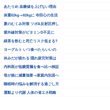
あたりめ 血糖値を上げない理由
体重62kg→82kgに 寺田心の生活
夏のむくみ対策 ツボ&反射区押し
紫外線対策がビタミンD不足に
緑茶を飲むと死亡リスク低まる?
ヨーグルト いつ食べたらいいの
休みだが疲れる 隠れ疲労対策は
内科医が低糖質麺を食べ比べ検証
母が娘に減量強要→家庭内別居へ
睡眠時の悩みを解消する過ごし方
運動より代謝 人体の省エネ戦略