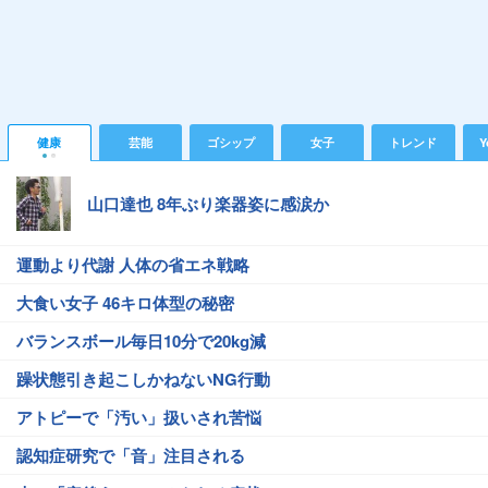
健康
芸能
ゴシップ
女子
トレンド
Y
山口達也 8年ぶり楽器姿に感涙か
運動より代謝 人体の省エネ戦略
大食い女子 46キロ体型の秘密
バランスボール毎日10分で20kg減
躁状態引き起こしかねないNG行動
アトピーで「汚い」扱いされ苦悩
認知症研究で「音」注目される