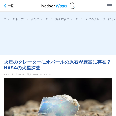
一覧
>
>
>
火星のクレーターにオパ
ニューストップ
海外ニュース
海外総合ニュース
火星のクレーターにオパールの原石が豊富に存在？
NASAの火星探査
2023年1月11日 6時0分
写真：GIGAZINE（ギガジン）