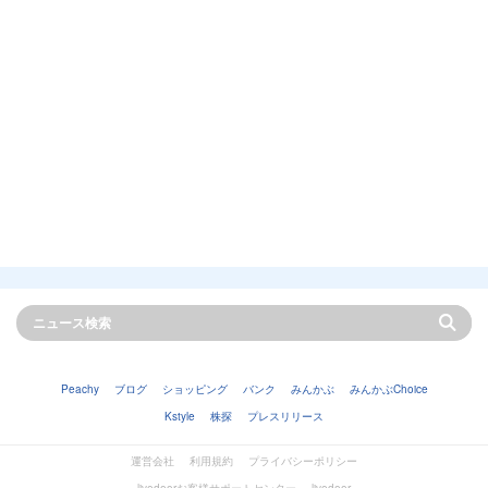
Peachy
ブログ
ショッピング
バンク
みんかぶ
みんかぶChoice
Kstyle
株探
プレスリリース
運営会社
利用規約
プライバシーポリシー