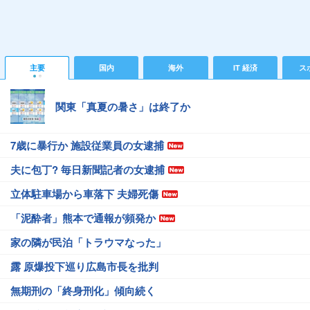
主要
国内
海外
IT 経済
ス
関東「真夏の暑さ」は終了か
7歳に暴行か 施設従業員の女逮捕
夫に包丁? 毎日新聞記者の女逮捕
立体駐車場から車落下 夫婦死傷
「泥酔者」熊本で通報が頻発か
家の隣が民泊「トラウマなった」
露 原爆投下巡り広島市長を批判
無期刑の「終身刑化」傾向続く