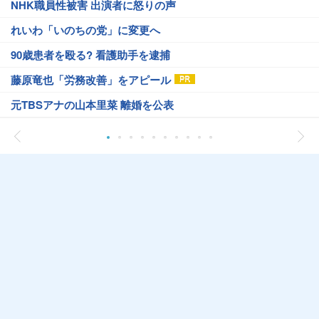
NHK職員性被害 出演者に怒りの声
れいわ「いのちの党」に変更へ
90歳患者を殴る? 看護助手を逮捕
藤原竜也「労務改善」をアピール
元TBSアナの山本里菜 離婚を公表