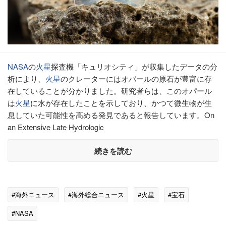
NASA
の
火星
探査機「キュリオシティ」が収集したデータの分
析により、
火星
のクレーターにはオパールの原石が豊富に存
在していることが分かりました。研究者らは、このオパール
は
火星
に水が存在したことを示しており、かつて微生物が生
息していた可能性を高める発見であると報告しています。On
an Extensive Late Hydrologic
続きを読む
#海外ニュース
#海外総合ニュース
#火星
#宝石
#NASA