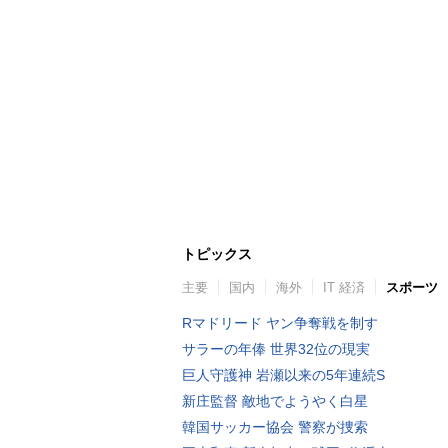
トピックス
主要
国内
海外
IT 経済
スポーツ
Rマドリード ヤン争奪戦を制す
サラーの年俸 世界32位の現実
巨人守護神 岩瀬以来の5年連続S
新庄監督 敵地でようやく白星
韓国サッカー協会 警察が捜索