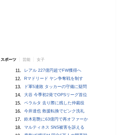
スポーツ
芸能
女子
11.
レアル 227億円超でFW獲得へ
12.
Rマドリード ヤン争奪戦を制す
13.
ド軍5連敗 タッカーの守備に疑問
14.
大谷 今季初2発でOPSリーグ首位
15.
ペラルタ 去り際に残した仲裁役
16.
今井達也 救援転換でピンク洗礼
17.
鈴木彩艶に63億円で再オファーか
18.
マルティネス SNS被害を訴える