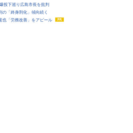
原爆投下巡り広島市長を批判
刑の「終身刑化」傾向続く
竜也「労務改善」をアピール