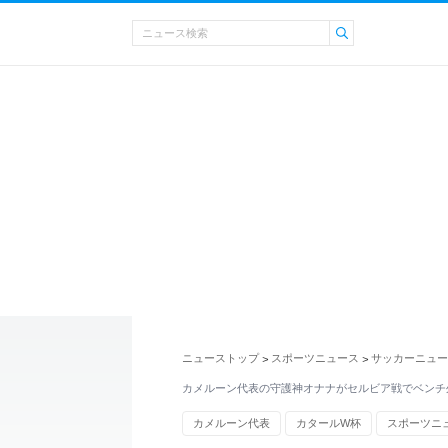
ニューストップ
スポーツニュース
サッカーニュー
>
>
カメルーン代表の守護神オナナがセルビア戦でベンチ
カメルーン代表
カタールW杯
スポーツニ