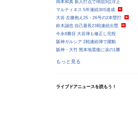
岡本和真 新人打点で球団3位浮上
マルティネス 5年連続30S達成
大谷 左膝抱え25・26号の2本塁打
鈴木誠也 自己最長23戦連続出塁
今永8勝目 大谷弾も修正し完投
阪神ガルシア 2戦連続弾で躍動
阪神・大竹 熊本地震後に涙の1勝
もっと見る
ライブドアニュースを読もう！