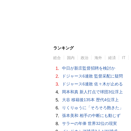
ランキング
総合
国内
政治
海外
経済
IT
1.
中日が新庄監督招聘を検討か
2.
ドジャース6連敗 監督采配に疑問
3.
ドジャース6連敗 佐々木が止める
4.
岡本和真 新人打点で球団3位浮上
5.
大谷 移籍後135本 歴代4位浮上
6.
りくりゅうに「そろそろ飽きた」
7.
張本美和 相手の中断にも動じず
8.
サラーの年俸 世界32位の現実