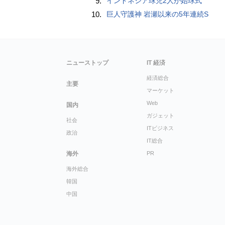
9.
インドネシア球児2人が始球式
10.
巨人守護神 岩瀬以来の5年連続S
ニューストップ
IT 経済
経済総合
主要
マーケット
Web
国内
ガジェット
社会
ITビジネス
政治
IT総合
海外
PR
海外総合
韓国
中国