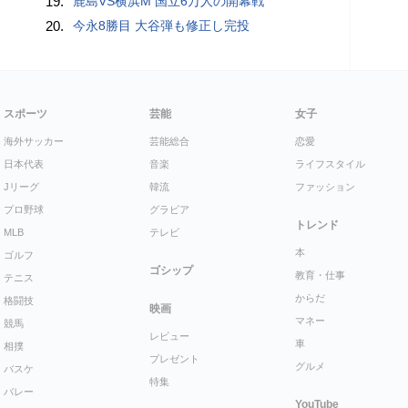
19.
鹿島VS横浜M 国立6万人の開幕戦
20.
今永8勝目 大谷弾も修正し完投
スポーツ
芸能
女子
海外サッカー
芸能総合
恋愛
日本代表
音楽
ライフスタイル
Jリーグ
韓流
ファッション
プロ野球
グラビア
トレンド
MLB
テレビ
本
ゴルフ
ゴシップ
教育・仕事
テニス
からだ
格闘技
映画
マネー
競馬
レビュー
車
相撲
プレゼント
グルメ
バスケ
特集
バレー
YouTube