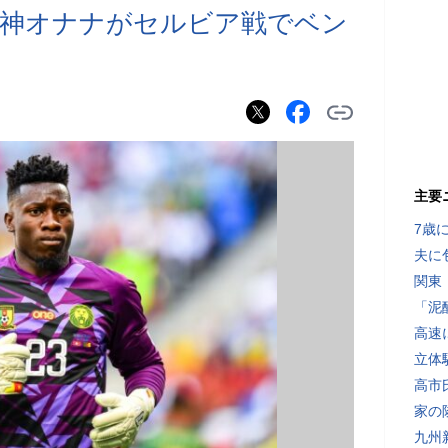
護神オナナがセルビア戦でベン
主要
7歳
夫に
関東
「泥
高速
立体
高市
家の
九州