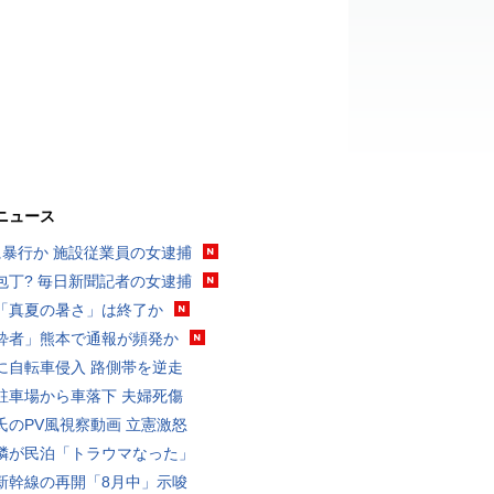
ニュース
に暴行か 施設従業員の女逮捕
包丁? 毎日新聞記者の女逮捕
「真夏の暑さ」は終了か
酔者」熊本で通報が頻発か
に自転車侵入 路側帯を逆走
駐車場から車落下 夫婦死傷
氏のPV風視察動画 立憲激怒
隣が民泊「トラウマなった」
新幹線の再開「8月中」示唆