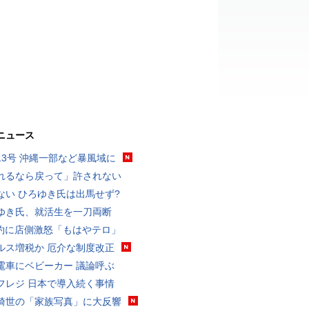
ニュース
13号 沖縄一部など暴風域に
れるなら戻って」許されない
ない ひろゆき氏は出馬せず?
ゆき氏、就活生を一刀両断
予約に店側激怒「もはやテロ」
ルス増税か 厄介な制度改正
電車にベビーカー 議論呼ぶ
フレジ 日本で導入続く事情
綺世の「家族写真」に大反響