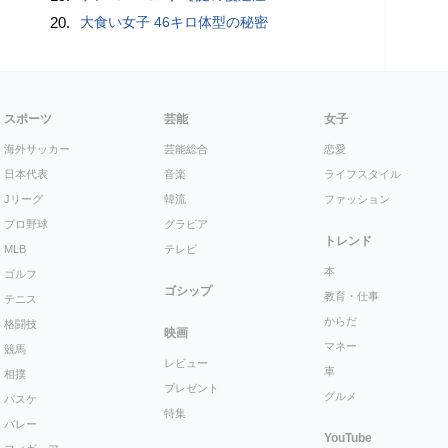
20.
大食い女子 46キロ体型の秘密
スポーツ
芸能
女子
海外サッカー
芸能総合
恋愛
日本代表
音楽
ライフスタイル
Jリーグ
韓流
ファッション
プロ野球
グラビア
トレンド
MLB
テレビ
本
ゴルフ
ゴシップ
教育・仕事
テニス
からだ
格闘技
映画
マネー
競馬
レビュー
車
相撲
プレゼント
グルメ
バスケ
特集
バレー
YouTube