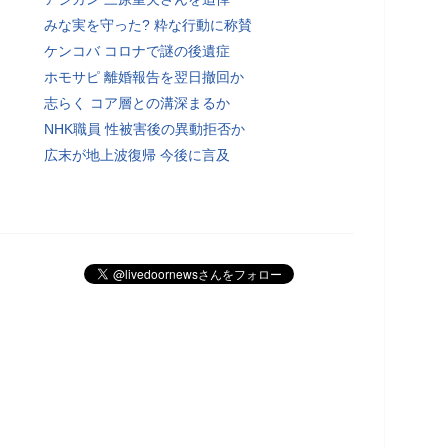
みな実を守った? 粋な行動に称賛
ケンコバ コロナで謎の後遺症
ホモサピ 離婚報告を翌日撤回か
志らく コア層との溝深まるか
NHK職員 性被害後の異動拒否か
広末が地上波復帰 今後に言及