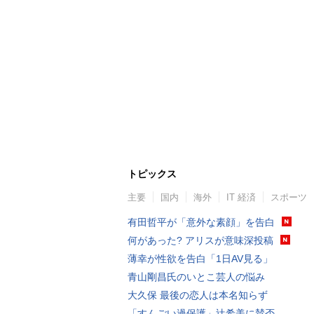
トピックス
主要
国内
海外
IT 経済
スポーツ
有田哲平が「意外な素顔」を告白
何があった? アリスが意味深投稿
薄幸が性欲を告白「1日AV見る」
青山剛昌氏のいとこ芸人の悩み
大久保 最後の恋人は本名知らず
「すんごい過保護」辻希美に賛否