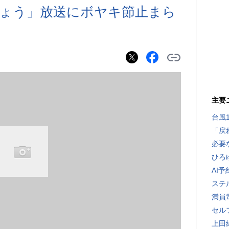
ょう」放送にボヤキ節止まら
主要
台風
「戻
必要
ひろ
AI
ステ
満員
セル
上田