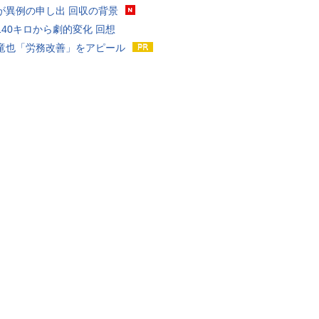
が異例の申し出 回収の背景
140キロから劇的変化 回想
竜也「労務改善」をアピール