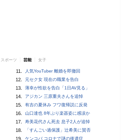
スポーツ
芸能
女子
11.
人気YouTuber 離婚を即撤回
12.
元セク女 現在の職業を告白
13.
薄幸が性欲を告白「1日AV見る」
14.
アジカン 三原重夫さんを追悼
15.
有吉の夏休み フワ復帰説に反発
16.
山口達也 8年ぶり楽器姿に感涙か
17.
寿美花代さん死去 息子2人が追悼
18.
「すんごい過保護」辻希美に賛否
19.
ケンコバ コロナで謎の後遺症