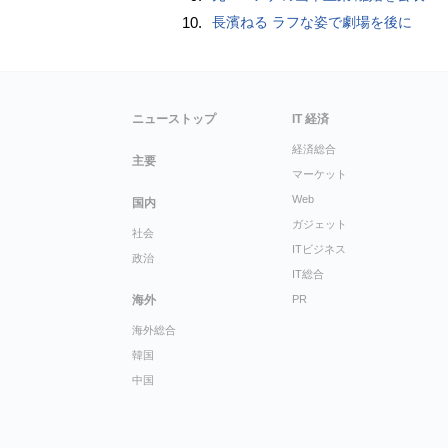
10.
長濱ねる ラフな姿で劇場を後に
ニューストップ
IT 経済
経済総合
主要
マーケット
Web
国内
ガジェット
社会
ITビジネス
政治
IT総合
海外
PR
海外総合
韓国
中国