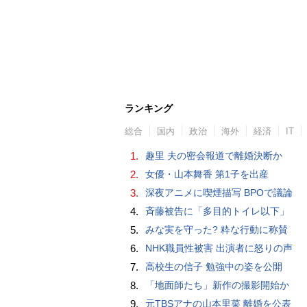
ランキング
総合
国内
政治
海外
経済
IT
1.
趣里 夫の密会報道で離婚決断か
2.
女優・山本舞香 第1子を出産
3.
深夜アニメに喫煙描写 BPOで議論
4.
斉藤被告に「多目的トイレ以下」
5.
みな実を守った? 粋な行動に称賛
6.
NHK職員性被害 出演者に怒りの声
7.
高校生の信子 勉強中の姿を公開
8.
「地面師たち」新作の撮影開始か
9.
元TBSアナの山本里菜 離婚を公表