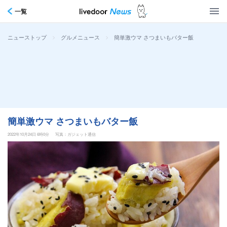
一覧
>
>
簡単激ウマ さつまいもバター飯
ニューストップ
グルメニュース
簡単激ウマ さつまいもバター飯
2022年10月24日 6時0分
写真：ガジェット通信