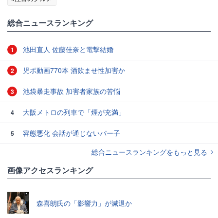
総合ニュースランキング
池田直人 佐藤佳奈と電撃結婚
1
児ポ動画770本 酒飲ませ性加害か
2
池袋暴走事故 加害者家族の苦悩
3
大阪メトロの列車で「煙が充満」
4
容態悪化 会話が通じないパー子
5
総合ニュースランキングをもっと見る
画像アクセスランキング
森喜朗氏の「影響力」が減退か