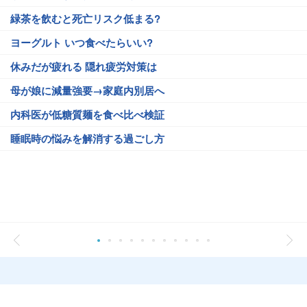
緑茶を飲むと死亡リスク低まる?
ヨーグルト いつ食べたらいい?
休みだが疲れる 隠れ疲労対策は
母が娘に減量強要→家庭内別居へ
内科医が低糖質麺を食べ比べ検証
睡眠時の悩みを解消する過ごし方