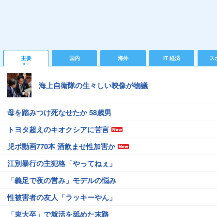
主要
国内
海外
IT 経済
ス
海上自衛隊の生々しい映像が物議
母を踏みつけ死なせたか 58歳男
トヨタ超えのキオクシアに苦言
児ポ動画770本 酒飲ませ性加害か
江別暴行の主犯格「やってねぇ」
「義足で夜の営み」モデルの悩み
性被害者の友人「ラッキーやん」
「東大卒」で就活を舐めた末路