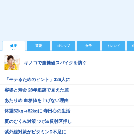
健康
芸能
ゴシップ
女子
トレンド
Y
キノコで血糖値スパイクを防ぐ
「モテるためのヒント」326人に
容姿と寿命 28年追跡で見えた差
あたりめ 血糖値を上げない理由
体重62kg→82kgに 寺田心の生活
夏のむくみ対策 ツボ&反射区押し
紫外線対策がビタミンD不足に