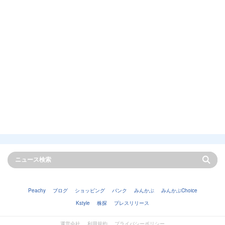
Peachy
ブログ
ショッピング
バンク
みんかぶ
みんかぶChoice
Kstyle
株探
プレスリリース
運営会社
利用規約
プライバシーポリシー