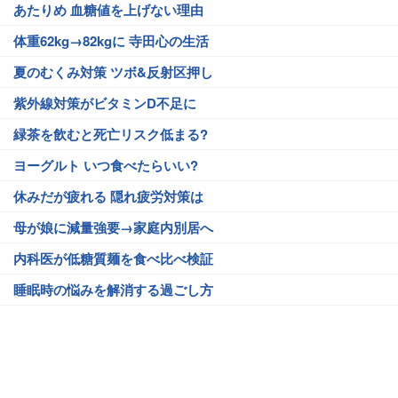
あたりめ 血糖値を上げない理由
体重62kg→82kgに 寺田心の生活
夏のむくみ対策 ツボ&反射区押し
紫外線対策がビタミンD不足に
緑茶を飲むと死亡リスク低まる?
ヨーグルト いつ食べたらいい?
休みだが疲れる 隠れ疲労対策は
母が娘に減量強要→家庭内別居へ
内科医が低糖質麺を食べ比べ検証
睡眠時の悩みを解消する過ごし方