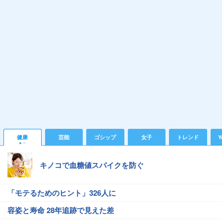
健康
芸能
ゴシップ
女子
トレンド
Y
キノコで血糖値スパイクを防ぐ
「モテるためのヒント」326人に
容姿と寿命 28年追跡で見えた差