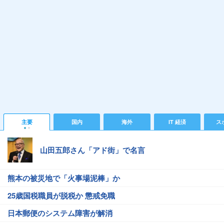
主要
国内
海外
IT 経済
ス
山田五郎さん「アド街」で名言
熊本の被災地で「火事場泥棒」か
25歳国税職員が脱税か 懲戒免職
日本郵便のシステム障害が解消