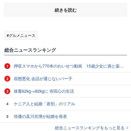
続きを読む
#グルメニュース
総合ニュースランキング
押収スマホから770本のわいせつ動画 15歳少女に酒と薬飲ませ性的暴行か 54歳男を再逮捕 「薬もありますよ」とSNSで誘い出し
1
容態悪化 会話が通じないパー子
2
体重62kg→82kgに 寺田心の生活
3
ケニア人と結婚「差別」のリアル
4
俳優の及川光博が結婚を発表
5
総合ニュースランキングをもっと見る