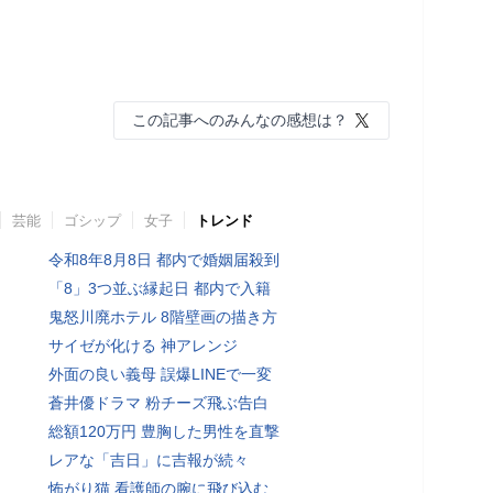
この記事へのみんなの感想は？
芸能
ゴシップ
女子
トレンド
令和8年8月8日 都内で婚姻届殺到
「8」3つ並ぶ縁起日 都内で入籍
鬼怒川廃ホテル 8階壁画の描き方
サイゼが化ける 神アレンジ
外面の良い義母 誤爆LINEで一変
蒼井優ドラマ 粉チーズ飛ぶ告白
総額120万円 豊胸した男性を直撃
レアな「吉日」に吉報が続々
怖がり猫 看護師の腕に飛び込む