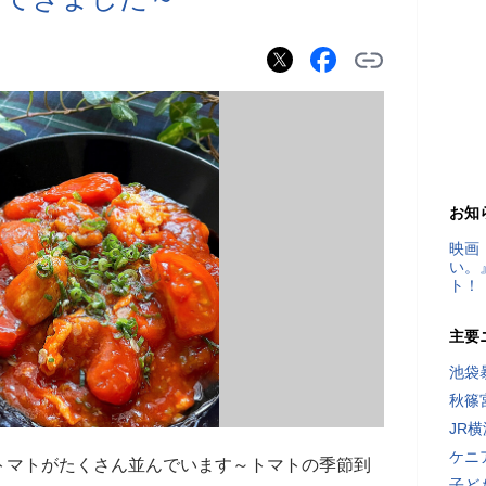
お知
映画
い。
ト！
主要
池袋
秋篠
JR
ケニ
トマトがたくさん並んでいます～トマトの季節到
子ど