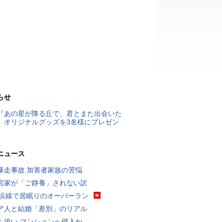
らせ
『あの星が降る丘で、君とまた出会いた
』オリジナルグッズを3名様にプレゼン
ニュース
暴走事故 加害者家族の苦悩
宮家が「ご静養」されない訳
横浜線で居眠りのオーバーラン
ア人と結婚「差別」のリアル
も追い マンションへ侵入か