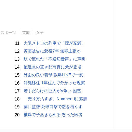
スポーツ
芸能
女子
11.
大阪メトロの列車で「煙が充満」
12.
斉藤被告に懲役7年 無罪主張か
13.
駅で流れた「不適切音声」に声明
14.
配達員の置き配写真に犬が登場
15.
外面の良い義母 誤爆LINEで一変
16.
沖縄移住 1年住んで分かった現実
17.
若手だらけの巨人がV争い 困惑
18.
「売り方汚すぎ」Number_iに落胆
19.
藤川監督 死球口撃で敵を増やす
20.
被爆で子あきらめる 怒った医者