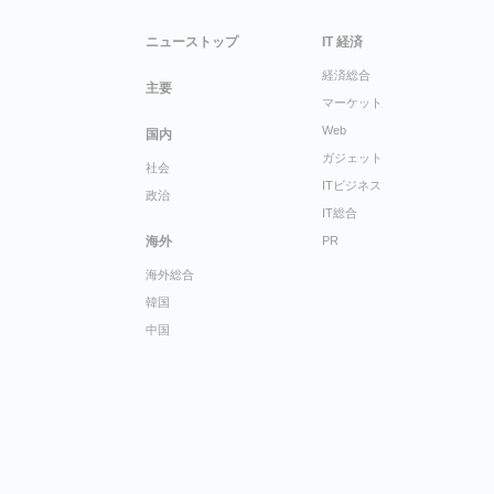
ニューストップ
IT 経済
経済総合
主要
マーケット
Web
国内
ガジェット
社会
ITビジネス
政治
IT総合
海外
PR
海外総合
韓国
中国