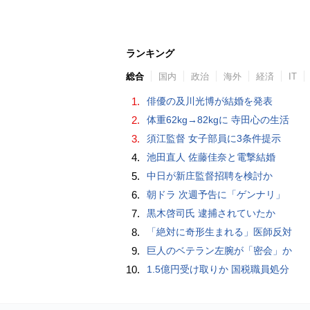
ランキング
総合
国内
政治
海外
経済
IT
1.
俳優の及川光博が結婚を発表
2.
体重62kg→82kgに 寺田心の生活
3.
須江監督 女子部員に3条件提示
4.
池田直人 佐藤佳奈と電撃結婚
5.
中日が新庄監督招聘を検討か
6.
朝ドラ 次週予告に「ゲンナリ」
7.
黒木啓司氏 逮捕されていたか
8.
「絶対に奇形生まれる」医師反対
9.
巨人のベテラン左腕が「密会」か
10.
1.5億円受け取りか 国税職員処分