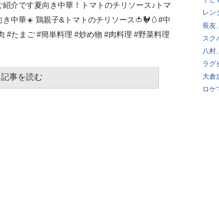
ご紹介です夏向き中華！トマトのチリソース♪トマ
レン
き中華☀️ 鶏親子&トマトのチリソース🍅🐓🥚#中
長友
肉 #たまご #簡単料理 #炒め物 #肉料理 #野菜料理
スク
八村
ラグ
記事を読む
大倉
ロケ