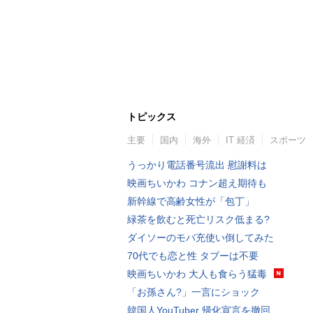
トピックス
主要
国内
海外
IT 経済
スポーツ
うっかり電話番号流出 慰謝料は
映画ちいかわ コナン超え期待も
新幹線で高齢女性が「包丁」
緑茶を飲むと死亡リスク低まる?
ダイソーのモバ充使い倒してみた
70代でも恋と性 タブーは不要
映画ちいかわ 大人も食らう猛毒
「お孫さん?」一言にショック
韓国人YouTuber 帰化宣言を撤回