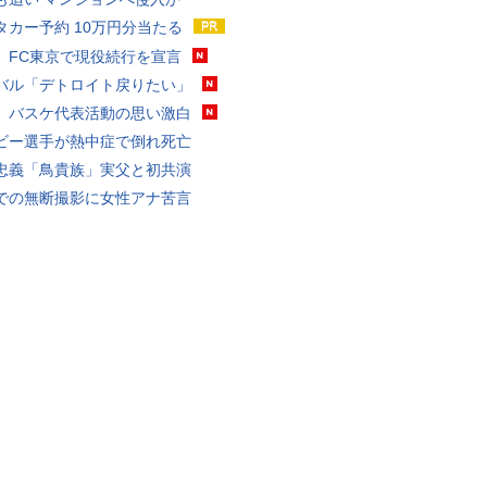
タカー予約 10万円分当たる
、FC東京で現役続行を宣言
バル「デトロイト戻りたい」
、バスケ代表活動の思い激白
ビー選手が熱中症で倒れ死亡
忠義「鳥貴族」実父と初共演
での無断撮影に女性アナ苦言