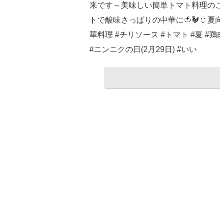
来です～美味しい簡単トマト料理の
トで酸味さっぱりの中華に🍅🐓🥚夏向
華料理 #チリソース #トマト #夏 #鶏
#ニンニクの日(2月29日) #いい