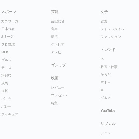
スポーツ
芸能
女子
海外サッカー
芸能総合
恋愛
日本代表
音楽
ライフスタイル
Jリーグ
韓流
ファッション
プロ野球
グラビア
トレンド
MLB
テレビ
本
ゴルフ
ゴシップ
教育・仕事
テニス
からだ
格闘技
映画
マネー
競馬
レビュー
車
相撲
プレゼント
グルメ
バスケ
特集
バレー
YouTube
フィギュア
サブカル
アニメ