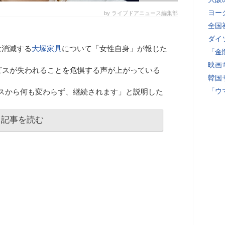
ヨー
by ライブドアニュース編集部
全国
ダイ
は消滅する
大塚家具
について「女性自身」が報じた
「金
映画
ビスが失われることを危惧する声が上がっている
韓国
「ウ
ビスから何も変わらず、継続されます」と説明した
記事を読む