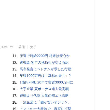
スポーツ
芸能
女子
11.
派遣で時給2200円 将来は安心か
12.
退職金 翌年の税負担が増える訳
13.
高市発言にベトナムが示した行動
14.
年収1000万円は「幸福の天井」?
15.
1億円FIRE 20年で実質3000万円に
16.
大手企業 夏ボーナス過去最高額
17.
運動より代謝 人体の省エネ戦略
18.
一流企業に「働かないオジサン」
19.
トマトの一大産地で、農家に打撃