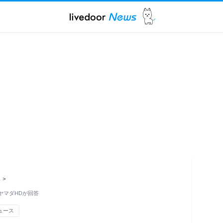
ス
>
ヤマダHDが回答
ュース