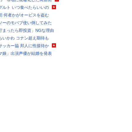
グルト いつ食べたらいいの
初 何者かがオービスを盗む
ソーのモバブ使い倒してみた
貯まったら即投資」NGな理由
ちいかわ コナン超え期待も
サッカー協 邦人に性接待か
マ娘」出演声優が結婚を発表