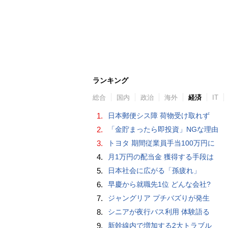
ランキング
総合
国内
政治
海外
経済
IT
1.
日本郵便シス障 荷物受け取れず
2.
「金貯まったら即投資」NGな理由
3.
トヨタ 期間従業員手当100万円に
4.
月1万円の配当金 獲得する手段は
5.
日本社会に広がる「孫疲れ」
6.
早慶から就職先1位 どんな会社?
7.
ジャングリア プチバズりが発生
8.
シニアが夜行バス利用 体験語る
9.
新幹線内で増加する2大トラブル