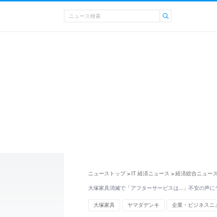
ニューストップ
IT 経済ニュース
経済総合ニュー
>
>
大塚家具消滅で「アフターサービスは…」不安の声に
大塚家具
ヤマダデンキ
企業・ビジネスニ