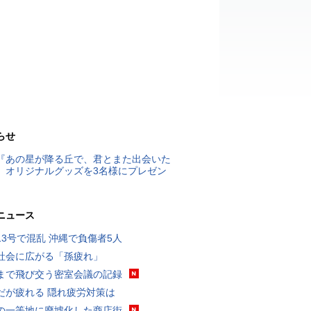
らせ
『あの星が降る丘で、君とまた出会いた
』オリジナルグッズを3名様にプレゼン
ニュース
13号で混乱 沖縄で負傷者5人
社会に広がる「孫疲れ」
まで飛び交う密室会議の記録
だが疲れる 隠れ疲労対策は
の一等地に廃墟化した商店街