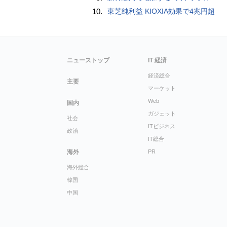
10.
東芝純利益 KIOXIA効果で4兆円超
ニューストップ
IT 経済
経済総合
主要
マーケット
Web
国内
ガジェット
社会
ITビジネス
政治
IT総合
海外
PR
海外総合
韓国
中国