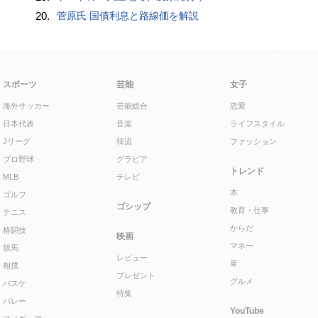
20.
菅原氏 国債利息と路線価を解説
スポーツ
芸能
女子
海外サッカー
芸能総合
恋愛
日本代表
音楽
ライフスタイル
Jリーグ
韓流
ファッション
プロ野球
グラビア
トレンド
MLB
テレビ
本
ゴルフ
ゴシップ
教育・仕事
テニス
からだ
格闘技
映画
マネー
競馬
レビュー
車
相撲
プレゼント
グルメ
バスケ
特集
バレー
YouTube