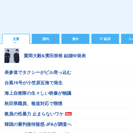
主要
国内
海外
IT 経済
ス
重岡大毅&濱田崇裕 結婚W発表
表参道でタクシーがビル突っ込む
台風16号が小笠原近海で発生
海上自衛隊の生々しい映像が物議
秋田県職員、報道対応で喫煙
教員の性暴力 止まらないワケ
韓国の審判接待疑惑 JFAが調査へ