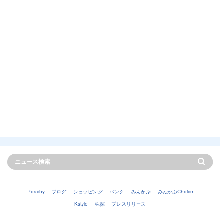
Peachy
ブログ
ショッピング
バンク
みんかぶ
みんかぶChoice
Kstyle
株探
プレスリリース