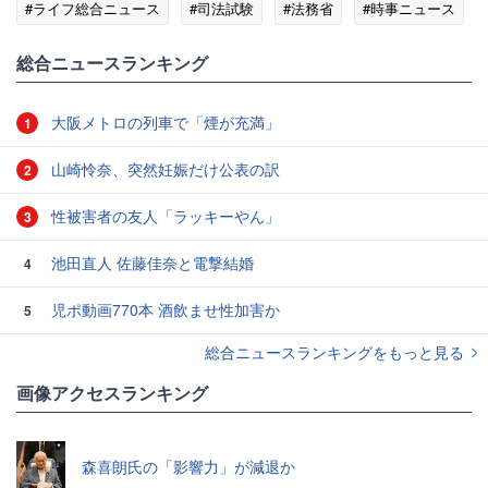
#ライフ総合ニュース
#司法試験
#法務省
#時事ニュース
総合ニュースランキング
大阪メトロの列車で「煙が充満」
1
山崎怜奈、突然妊娠だけ公表の訳
2
性被害者の友人「ラッキーやん」
3
池田直人 佐藤佳奈と電撃結婚
4
児ポ動画770本 酒飲ませ性加害か
5
総合ニュースランキングをもっと見る
画像アクセスランキング
森喜朗氏の「影響力」が減退か