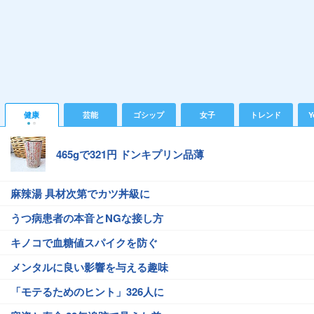
健康
芸能
ゴシップ
女子
トレンド
Y
465gで321円 ドンキプリン品薄
麻辣湯 具材次第でカツ丼級に
うつ病患者の本音とNGな接し方
キノコで血糖値スパイクを防ぐ
メンタルに良い影響を与える趣味
「モテるためのヒント」326人に