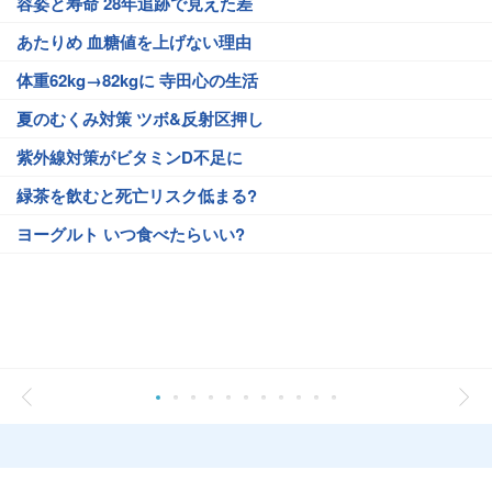
容姿と寿命 28年追跡で見えた差
あたりめ 血糖値を上げない理由
体重62kg→82kgに 寺田心の生活
夏のむくみ対策 ツボ&反射区押し
紫外線対策がビタミンD不足に
緑茶を飲むと死亡リスク低まる?
ヨーグルト いつ食べたらいい?