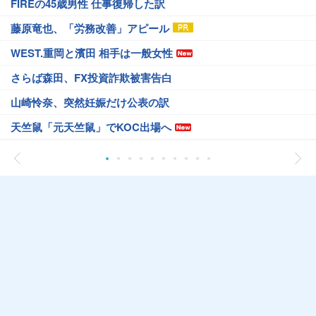
FIREの45歳男性 仕事復帰した訳
藤原竜也、「労務改善」アピール
WEST.重岡と濱田 相手は一般女性
さらば森田、FX投資詐欺被害告白
山崎怜奈、突然妊娠だけ公表の訳
天竺鼠「元天竺鼠」でKOC出場へ