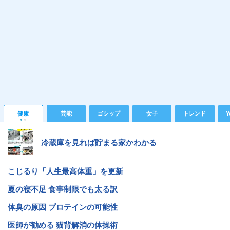
健康
芸能
ゴシップ
女子
トレンド
Y
冷蔵庫を見れば貯まる家かわかる
こじるり「人生最高体重」を更新
夏の寝不足 食事制限でも太る訳
体臭の原因 プロテインの可能性
医師が勧める 猫背解消の体操術