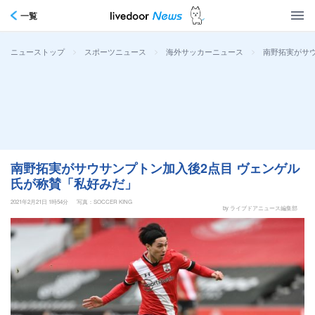
一覧
>
>
>
南野拓実がサ
ニューストップ
スポーツニュース
海外サッカーニュース
南野拓実がサウサンプトン加入後2点目 ヴェンゲル
氏が称賛「私好みだ」
2021年2月21日 1時54分
写真：SOCCER KING
by ライブドアニュース編集部