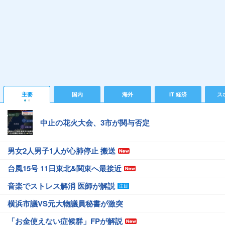
主要
国内
海外
IT 経済
ス
中止の花火大会、3市が関与否定
男女2人男子1人が心肺停止 搬送
台風15号 11日東北&関東へ最接近
音楽でストレス解消 医師が解説
横浜市議VS元大物議員秘書が激突
「お金使えない症候群」FPが解説