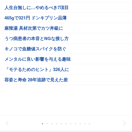
人生台無しに…やめるべき7項目
465gで321円 ドンキプリン品薄
麻辣湯 具材次第でカツ丼級に
うつ病患者の本音とNGな接し方
キノコで血糖値スパイクを防ぐ
メンタルに良い影響を与える趣味
「モテるためのヒント」326人に
容姿と寿命 28年追跡で見えた差