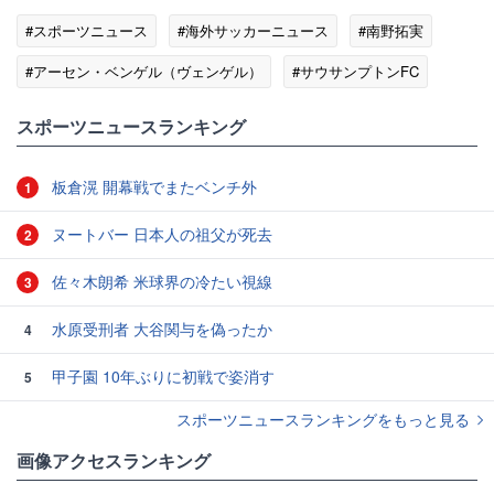
#スポーツニュース
#海外サッカーニュース
#南野拓実
#アーセン・ベンゲル（ヴェンゲル）
#サウサンプトンFC
スポーツニュースランキング
板倉滉 開幕戦でまたベンチ外
1
ヌートバー 日本人の祖父が死去
2
佐々木朗希 米球界の冷たい視線
3
水原受刑者 大谷関与を偽ったか
4
甲子園 10年ぶりに初戦で姿消す
5
スポーツニュースランキングをもっと見る
画像アクセスランキング