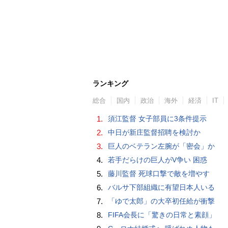
ランキング
総合
国内
政治
海外
経済
IT
1.
須江監督 女子部員に3条件提示
2.
中日が新庄監督招聘を検討か
3.
巨人のベテラン左腕が「密会」か
4.
若手だらけの巨人がV争い 困惑
5.
藤川監督 死球口撃で敵を増やす
6.
バルサ下部組織に有望日本人いる
7.
「ゆで太郎」の大卒初任給が衝撃
8.
FIFA会長に「驚きの日常と素顔」