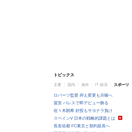
トピックス
主要
国内
海外
IT 経済
スポーツ
ロバーツ監督 抑え変更も示唆へ
冨安 パレスで即デビュー飾る
佐々木朗希 好投もサヨナラ負け
スペインV 日本の戦略的課題とは
長友佑都 FC東京と契約延長へ