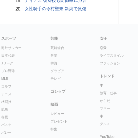
19.
ディアス 復帰後も防御率11点台
20.
女性騎手の今村聖奈 新潟で負傷
スポーツ
芸能
女子
海外サッカー
芸能総合
恋愛
日本代表
音楽
ライフスタイル
Jリーグ
韓流
ファッション
プロ野球
グラビア
トレンド
MLB
テレビ
本
ゴルフ
ゴシップ
教育・仕事
テニス
からだ
格闘技
映画
マネー
競馬
レビュー
車
相撲
プレゼント
グルメ
バスケ
特集
バレー
YouTube