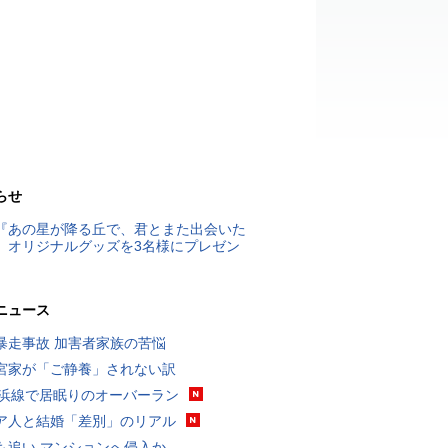
らせ
『あの星が降る丘で、君とまた出会いた
』オリジナルグッズを3名様にプレゼン
ニュース
暴走事故 加害者家族の苦悩
宮家が「ご静養」されない訳
横浜線で居眠りのオーバーラン
ア人と結婚「差別」のリアル
も追い マンションへ侵入か