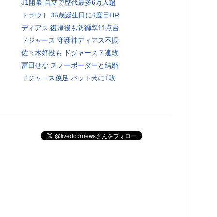
J1開幕 国立で歴代最多6万人超
トラウト 35歳誕生日に6度目HR
ディアス 復帰後も防御率11点台
ドジャース 守護神ディアス不振
佐々木好投も ドジャース７連敗
冨田せな スノーボーダーと結婚
ドジャース俊足 バット犬に1敗