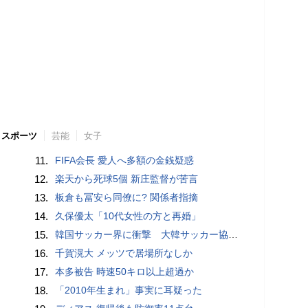
スポーツ
芸能
女子
11.
FIFA会長 愛人へ多額の金銭疑惑
12.
楽天から死球5個 新庄監督が苦言
13.
板倉も冨安ら同僚に? 関係者指摘
14.
久保優太「10代女性の方と再婚」
15.
韓国サッカー界に衝撃 大韓サッカー協会に外国人審判への“性的接待”疑惑 韓国メディアが報道
16.
千賀滉大 メッツで居場所なしか
17.
本多被告 時速50キロ以上超過か
18.
「2010年生まれ」事実に耳疑った