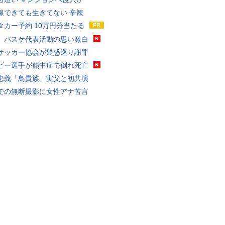
線できても生きてない 辛辣
タカー予約 10万円分当たる
、バスケ代表活動の思い激白
サッカー協会が疑惑巡り謝罪
ビー選手が熱中症で倒れ死亡
忠義「鳥貴族」実父と初共演
での無断撮影に女性アナ苦言