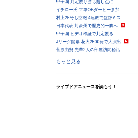
甲子園 判定覆り勝ち越し点に
イチロー氏 マ軍OBダービー参加
村上25号も空砲 4連敗で監督ミス
日本代表 対豪州で歴史的一勝へ
甲子園 ビデオ検証で判定覆る
Jリーグ開幕 花火2500発で大演出
菅原由勢 先輩2人の部屋訪問秘話
もっと見る
ライブドアニュースを読もう！