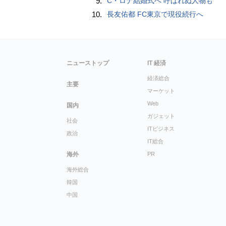
9.
C・ロナ結婚式へ 呼ばれぬ人物も
10.
長友佑都 FC東京で現役続行へ
ニューストップ
IT 経済
経済総合
主要
マーケット
Web
国内
ガジェット
社会
ITビジネス
政治
IT総合
海外
PR
海外総合
韓国
中国