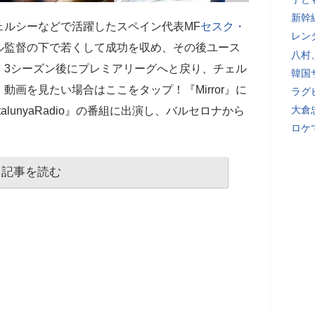
新幹
ェルシーなどで活躍したスペイン代表MF
セスク・
レン
ル監督の下で若くして成功を収め、その後ユース
八村
。3シーズン後にプレミアリーグへと戻り、チェル
韓国
画を見たい場合はここをタップ！『Mirror』に
ラグ
大倉
alunyaRadio』の番組に出演し、バルセロナから
ロケ
記事を読む