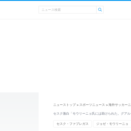
ニューストップ
スポーツニュース
海外サッカーニ
>
>
セスク激白「モウリーニョ氏には助けられた。グアル
セスク・ファブレガス
ジョゼ・モウリーニョ