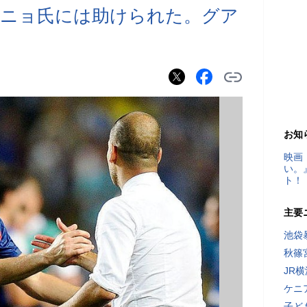
ーニョ氏には助けられた。グア
」
お知
映画
い。
ト！
主要
池袋
秋篠
JR
ケニ
子ど