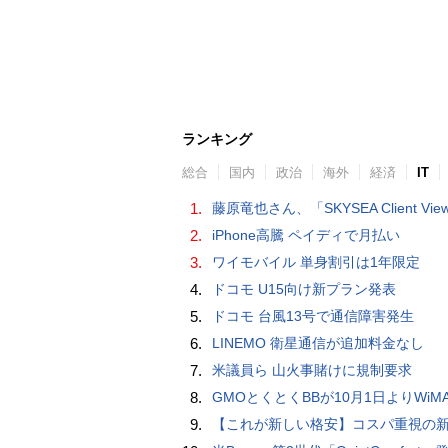
ランキング
総合
国内
政治
海外
経済
IT
1.
藤原竜也さん、「SKYSEA Client View」新CMで「AI労務改善」をアピール 働き方をAIが分析したら「すぐに休んで」と
2.
iPhone高騰 ペイディで月払い
3.
ワイモバイル 単身割引は1年限定
4.
ドコモ U15向け新プラン発表
5.
ドコモ 台風13号で通信障害発生
6.
LINEMO 衛星通信が追加料金なし
7.
米議員ら 山火事賭けに規制要求
8.
GMOとくとくBBが10月1日よりWiMAXなど月額605円値上げ！全6種の重要変更を徹
9.
【これが新しい格安】コスパ重視の新CPUを搭載した「 Beelink EQi Wildcat Lake Core 3 304」をレビューします。なんと10G LANも