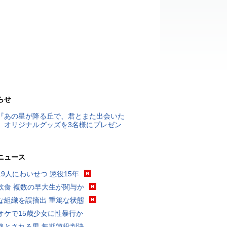
らせ
『あの星が降る丘で、君とまた出会いた
』オリジナルグッズを3名様にプレゼン
ニュース
19人にわいせつ 懲役15年
飲食 複数の早大生が関与か
な組織を誤摘出 重篤な状態
オケで15歳少女に性暴行か
格とされる男 無期懲役判決