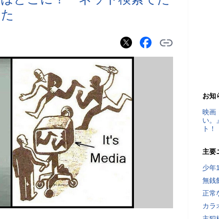
みた
お知
映画
い。
ト！
主要
少年
無銭
正常
カラ
主犯