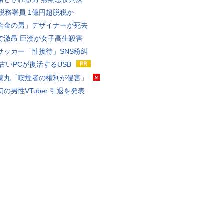
代税務署員 1億円超脱税か
合金の男」デザイナーが死去
で激昂 巨漢が女子高生殺害
サッカー「性接待」SNS紛糾
 古いPCが復活するUSB
蘭丸「喫煙者の権利が侵害」
の男性VTuber 引退を発表