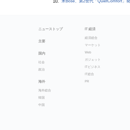
10.
米Bose、第2世代「QuietComfort」発表 ノイキャン強化、メガネ着用時の低下
ニューストップ
IT 経済
経済総合
主要
マーケット
Web
国内
ガジェット
社会
ITビジネス
政治
IT総合
海外
PR
海外総合
韓国
中国