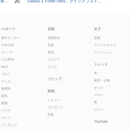
を抑制
20.
「Galaxy Z Fold8 Ultra」クイックフォトレビュー
スポーツ
芸能
女子
海外サッカー
芸能総合
恋愛
日本代表
音楽
ライフスタイル
Jリーグ
韓流
ファッション
プロ野球
グラビア
トレンド
MLB
テレビ
本
ゴルフ
ゴシップ
教育・仕事
テニス
からだ
格闘技
映画
マネー
競馬
レビュー
車
相撲
プレゼント
グルメ
バスケ
特集
バレー
YouTube
フィギュア