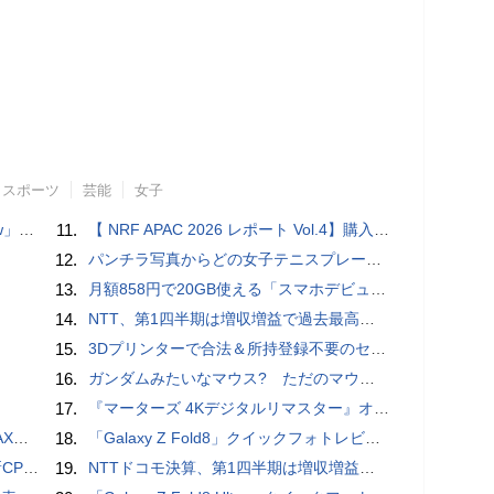
スポーツ
芸能
女子
言われる？
11.
【 NRF APAC 2026 レポート Vol.4】購入の瞬間に眠る価値 Transaction Momentとリテールの次の成長戦略
12.
パンチラ写真からどの女子テニスプレーヤーのものなのか当てるクイズ「Tennis Upskirts」
13.
月額858円で20GB使える「スマホデビュープラン U15」ドコモが提供、ahamoも割引になる親子割も
14.
NTT、第1四半期は増収増益で過去最高 IOWNや分散GPUの取り組みを説明
15.
3Dプリンターで合法＆所持登録不要のセミオートマチック銃を自作、発砲試験にも成功した猛者が登場
16.
ガンダムみたいなマウス? ただのマウスとは違うのだよ1944通りの形状に変更できる驚異のマウス
17.
『マーターズ 4Kデジタルリマスター』オールナイト上映、鬼畜な併映作品が決定 全部観たら“生還証”をプレゼント［ホラー通信］
底解説
18.
「Galaxy Z Fold8」クイックフォトレビュー
搭載していますよ
19.
NTTドコモ決算、第1四半期は増収増益 通信収入に底打ちの兆し、金融・AIを強化