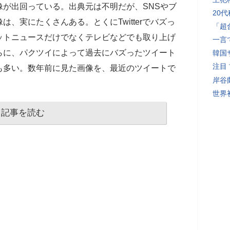
が出回っている。出典元は不明だが、SNSやブ
20
、実にたくさんある。とくにTwitterでバズっ
「超
ットニュースだけでなくテレビなどでも取り上げ
一言
らに、パクツイによって過去にバズったツイート
韓国
注目
も多い。数年前に見た画像を、最近のツイートで
岸谷
世界初
記事を読む