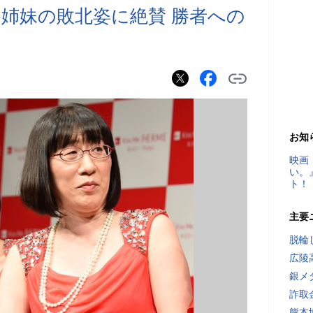
谷姉妹の敗北姿に絶賛 勝者への
お知
映画
い。
ト！
主要
脱輪
広陵
銀メ
詐取
熊本