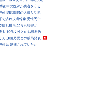
 手術中の医師が患者を守る
寿司 閉店間際の大盛り話題
汗で濡れ皮膚乾燥 男性死亡
で銃乱射 祖父母も殺害か
優太 10代女性との結婚報告
くん 加藤乃愛との破局発表
啓司氏 逮捕されていたか