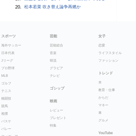
20.
松本若菜 吹き替え論争再燃か
スポーツ
芸能
女子
海外サッカー
芸能総合
恋愛
日本代表
音楽
ライフスタイル
Jリーグ
韓流
ファッション
プロ野球
グラビア
トレンド
MLB
テレビ
本
ゴルフ
ゴシップ
教育・仕事
テニス
からだ
格闘技
映画
マネー
競馬
レビュー
車
相撲
プレゼント
グルメ
バスケ
特集
バレー
YouTube