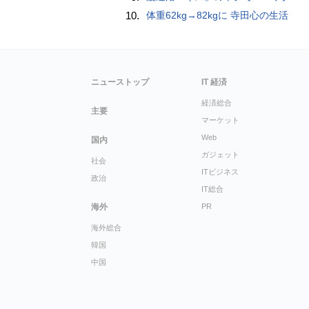
10.
体重62kg→82kgに 寺田心の生活
ニューストップ
IT 経済
経済総合
主要
マーケット
Web
国内
ガジェット
社会
ITビジネス
政治
IT総合
海外
PR
海外総合
韓国
中国