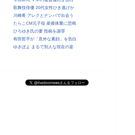
歌舞伎俳優 20代女性ひき逃げか
川崎希 アレクとナンパで出会う
たらこCM元子役 産後体重に悲鳴
ひろゆき氏の妻 投稿を謝罪
有田哲平が「意外な素顔」を告白
ゆきぽよ まるで別人な現在の姿