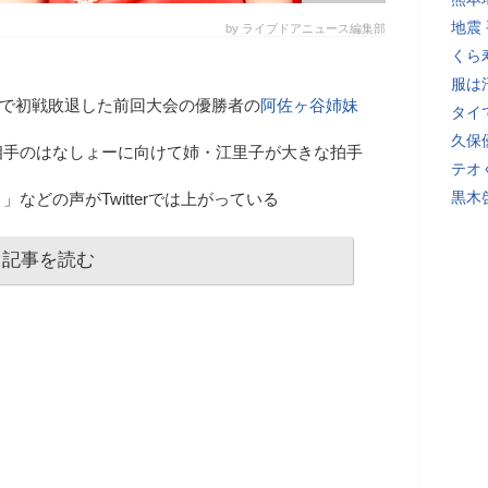
地震
by ライブドアニュース編集部
くら
服は
W」で初戦敗退した前回大会の優勝者の
阿佐ヶ谷姉妹
タイ
久保
相手のはなしょーに向けて姉・江里子が大きな拍手
テオ
黒木
などの声がTwitterでは上がっている
記事を読む