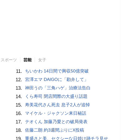
スポーツ
芸能
女子
11.
ちいかわ 14日間で興収50億突破
12.
宮澤エマ DAIGOに「勘弁して」
13.
神田うの「三角ハゲ」治療法告白
14.
くら寿司 閉店間際の大盛り話題
15.
寿美花代さん死去 息子2人が追悼
16.
マイケル・ジャクソン来日秘話
17.
テオくん 加藤乃愛との破局発表
18.
佐藤二朗 約3週間ぶりにX投稿
19.
重盛さと美、セクシーな日焼け跡チラ見せ