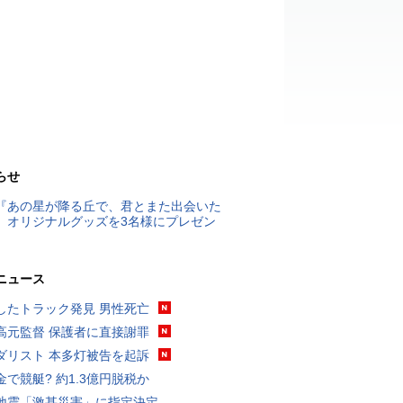
らせ
『あの星が降る丘で、君とまた出会いた
』オリジナルグッズを3名様にプレゼン
ニュース
したトラック発見 男性死亡
高元監督 保護者に直接謝罪
ダリスト 本多灯被告を起訴
金で競艇? 約1.3億円脱税か
地震「激甚災害」に指定決定