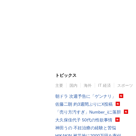
トピックス
主要
国内
海外
IT 経済
スポーツ
朝ドラ 次週予告に「ゲンナリ」
佐藤二朗 約3週間ぶりにX投稿
「売り方汚すぎ」Number_iに落胆
大久保佳代子 50代の性欲事情
神田うの 不妊治療の経験と苦悩
HIKAKIN 被災地に2000万円を寄付