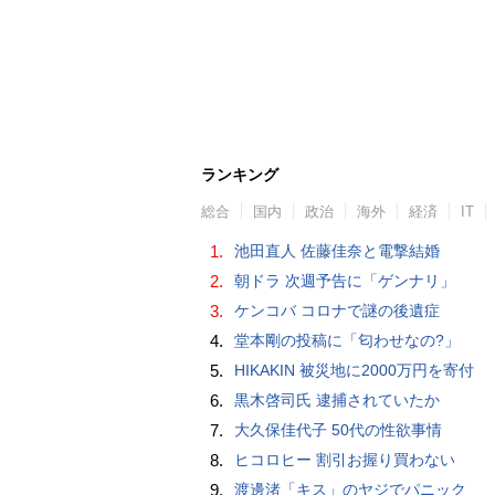
ランキング
総合
国内
政治
海外
経済
IT
1.
池田直人 佐藤佳奈と電撃結婚
2.
朝ドラ 次週予告に「ゲンナリ」
3.
ケンコバ コロナで謎の後遺症
4.
堂本剛の投稿に「匂わせなの?」
5.
HIKAKIN 被災地に2000万円を寄付
6.
黒木啓司氏 逮捕されていたか
7.
大久保佳代子 50代の性欲事情
8.
ヒコロヒー 割引お握り買わない
9.
渡邊渚「キス」のヤジでパニック