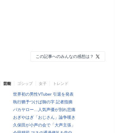
この記事へのみんなの感想は？
芸能
ゴシップ
女子
トレンド
世界初の男性VTuber 引退を発表
執行猶予つけば御の字 記者指摘
バカヤロー…人気声優が別れ悲痛
おぎやはぎ「おじさん」論争嘆き
久保田が小声の会で「大声主張」
今田耕司 マネの通過儀礼を告白