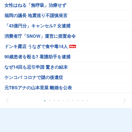
女性はねる「無呼吸」治療せず
福岡の議長 地震巡り不謹慎発言
「43億円分」キャンセル? 女逮捕
消費者庁「SNOW」運営に措置命令
ドンキ露店 うなぎで食中毒14人
90歳患者を殴る? 看護助手を逮捕
なぜ14回も忌引申請 驚きの結末
ケンコバ コロナで謎の後遺症
元TBSアナの山本里菜 離婚を公表