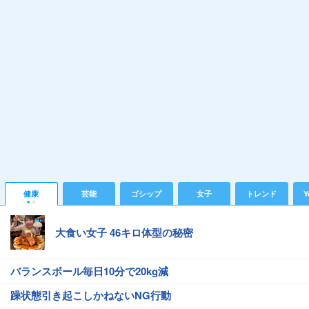
健康
芸能
ゴシップ
女子
トレンド
Y
大食い女子 46キロ体型の秘密
バランスボール毎日10分で20kg減
躁状態引き起こしかねないNG行動