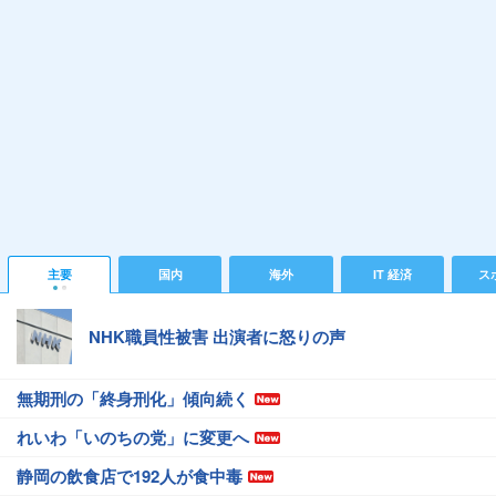
主要
国内
海外
IT 経済
ス
NHK職員性被害 出演者に怒りの声
無期刑の「終身刑化」傾向続く
れいわ「いのちの党」に変更へ
静岡の飲食店で192人が食中毒