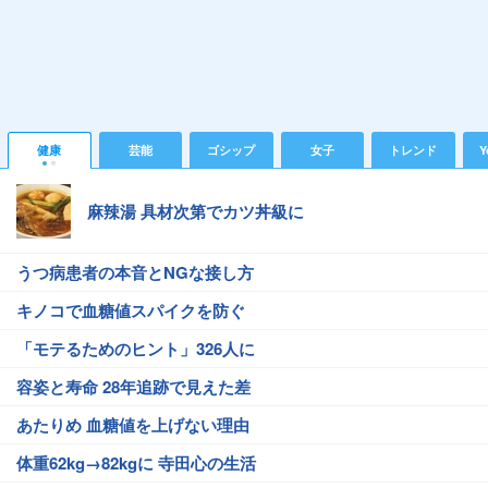
健康
芸能
ゴシップ
女子
トレンド
Y
麻辣湯 具材次第でカツ丼級に
うつ病患者の本音とNGな接し方
キノコで血糖値スパイクを防ぐ
「モテるためのヒント」326人に
容姿と寿命 28年追跡で見えた差
あたりめ 血糖値を上げない理由
体重62kg→82kgに 寺田心の生活