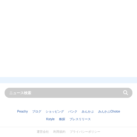
Peachy
ブログ
ショッピング
バンク
みんかぶ
みんかぶChoice
Kstyle
株探
プレスリリース
運営会社
利用規約
プライバシーポリシー