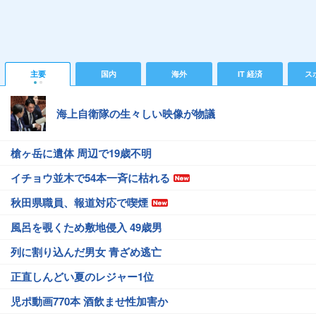
主要
国内
海外
IT 経済
ス
海上自衛隊の生々しい映像が物議
槍ヶ岳に遺体 周辺で19歳不明
イチョウ並木で54本一斉に枯れる
秋田県職員、報道対応で喫煙
風呂を覗くため敷地侵入 49歳男
列に割り込んだ男女 青ざめ逃亡
正直しんどい夏のレジャー1位
児ポ動画770本 酒飲ませ性加害か