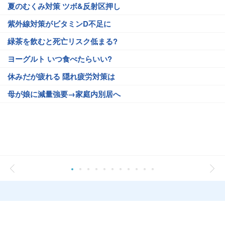
夏のむくみ対策 ツボ&反射区押し
紫外線対策がビタミンD不足に
緑茶を飲むと死亡リスク低まる?
ヨーグルト いつ食べたらいい?
休みだが疲れる 隠れ疲労対策は
母が娘に減量強要→家庭内別居へ