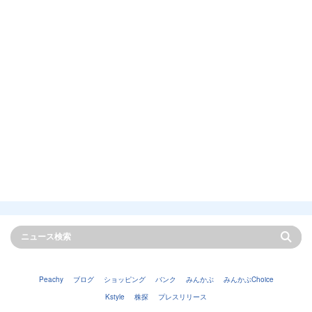
Peachy
ブログ
ショッピング
バンク
みんかぶ
みんかぶChoice
Kstyle
株探
プレスリリース