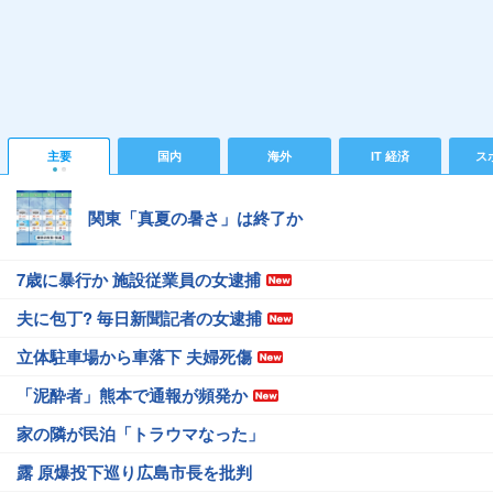
主要
国内
海外
IT 経済
ス
関東「真夏の暑さ」は終了か
7歳に暴行か 施設従業員の女逮捕
夫に包丁? 毎日新聞記者の女逮捕
立体駐車場から車落下 夫婦死傷
「泥酔者」熊本で通報が頻発か
家の隣が民泊「トラウマなった」
露 原爆投下巡り広島市長を批判