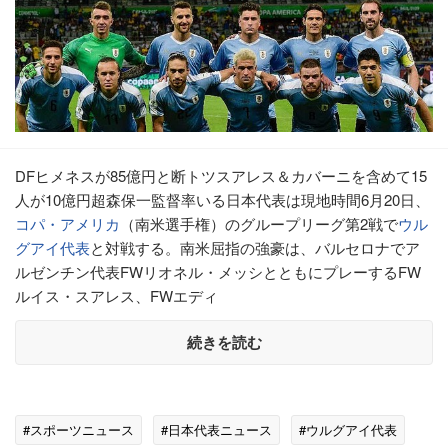
DFヒメネスが85億円と断トツスアレス＆カバーニを含めて15
人が10億円超森保一監督率いる日本代表は現地時間6月20日、
コパ・アメリカ
（南米選手権）のグループリーグ第2戦で
ウル
グアイ代表
と対戦する。南米屈指の強豪は、バルセロナでア
ルゼンチン代表FWリオネル・メッシとともにプレーするFW
ルイス・スアレス、FWエディ
続きを読む
#スポーツニュース
#日本代表ニュース
#ウルグアイ代表