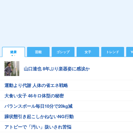
健康
芸能
ゴシップ
女子
トレンド
Y
山口達也 8年ぶり楽器姿に感涙か
運動より代謝 人体の省エネ戦略
大食い女子 46キロ体型の秘密
バランスボール毎日10分で20kg減
躁状態引き起こしかねないNG行動
アトピーで「汚い」扱いされ苦悩