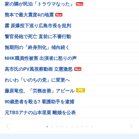
家の隣が民泊「トラウマなった」
熊本で最大震度4の地震
露 原爆投下巡り広島市長を批判
警官発砲で死亡 直前に不審行動
無期刑の「終身刑化」傾向続く
NHK職員性被害 出演者に怒りの声
高市氏のPV風視察動画 立憲激怒
れいわ「いのちの党」に変更へ
藤原竜也、「労務改善」アピール
90歳患者を殴る? 看護助手を逮捕
元TBSアナの山本里菜 離婚を公表