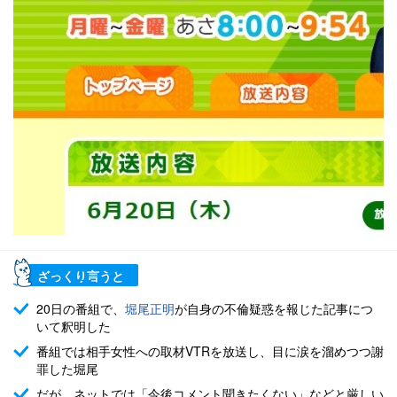
ざっくり言うと
20日の番組で、
堀尾正明
が自身の不倫疑惑を報じた記事につ
いて釈明した
番組では相手女性への取材VTRを放送し、目に涙を溜めつつ謝
罪した堀尾
だが、ネットでは「今後コメント聞きたくない」などと厳しい