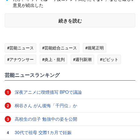
意見が続出した
続きを読む
#芸能ニュース
#芸能総合ニュース
#堀尾正明
#アナウンサー
#炎上・批判
#週刊新潮
#ビビット
#テレビの話題
芸能ニュースランキング
深夜アニメに喫煙描写 BPOで議論
1
桐谷さん がん後悔「千円位」か
2
高校生の信子 勉強中の姿を公開
3
30代で祖母 交際1カ月で妊娠
4