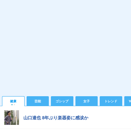
健康
芸能
ゴシップ
女子
トレンド
Y
山口達也 8年ぶり楽器姿に感涙か