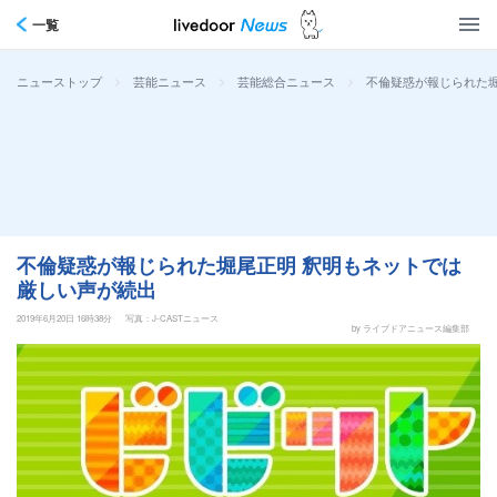
一覧
>
>
>
不倫疑惑が報じられた
ニューストップ
芸能ニュース
芸能総合ニュース
不倫疑惑が報じられた堀尾正明 釈明もネットでは
厳しい声が続出
2019年6月20日 16時38分
写真：J-CASTニュース
by ライブドアニュース編集部