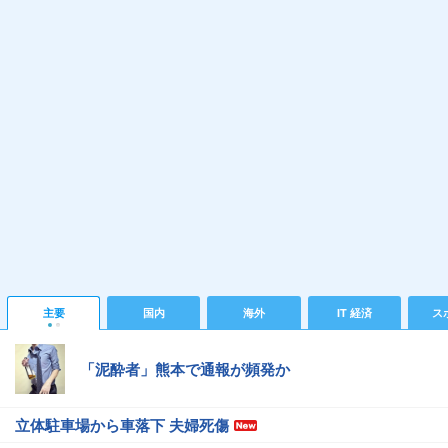
主要
国内
海外
IT 経済
ス
「泥酔者」熊本で通報が頻発か
立体駐車場から車落下 夫婦死傷