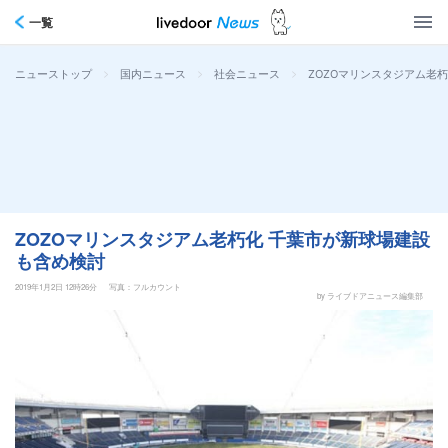
一覧
>
>
>
ZOZOマリンスタジアム老
ニューストップ
国内ニュース
社会ニュース
ZOZOマリンスタジアム老朽化 千葉市が新球場建設
も含め検討
2019年1月2日 12時26分
写真：フルカウント
by ライブドアニュース編集部