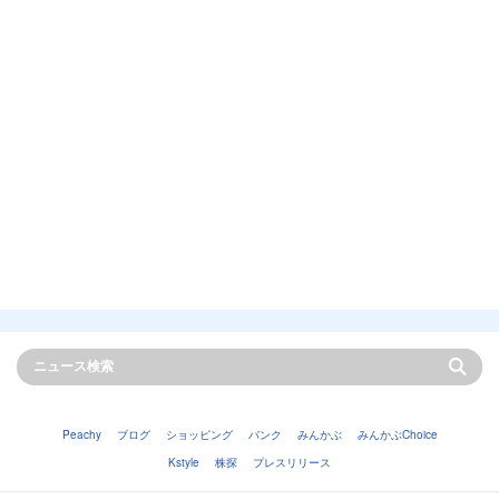
Peachy
ブログ
ショッピング
バンク
みんかぶ
みんかぶChoice
Kstyle
株探
プレスリリース