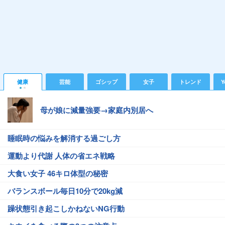
健康
芸能
ゴシップ
女子
トレンド
Y
母が娘に減量強要→家庭内別居へ
睡眠時の悩みを解消する過ごし方
運動より代謝 人体の省エネ戦略
大食い女子 46キロ体型の秘密
バランスボール毎日10分で20kg減
躁状態引き起こしかねないNG行動