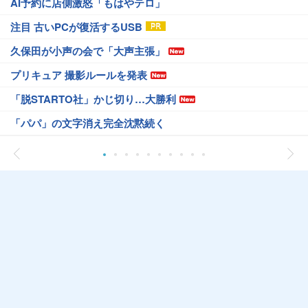
AI予約に店側激怒「もはやテロ」
注目 古いPCが復活するUSB
久保田が小声の会で「大声主張」
プリキュア 撮影ルールを発表
「脱STARTO社」かじ切り…大勝利
「パパ」の文字消え完全沈黙続く