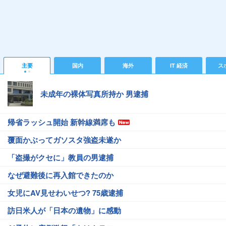
主要
国内
海外
IT 経済
ス
未成年の裸体写真所持か 男逮捕
帰省ラッシュ開始 新幹線満席も
覆面かぶってガソスタ強盗未遂か
「盗撮がクセに」教員の男逮捕
なぜ避難後に再入館できたのか
女児にAV見せわいせつ? 75歳逮捕
訪日米人が「日本の遺物」に感動