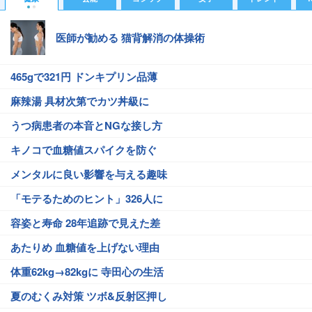
医師が勧める 猫背解消の体操術
465gで321円 ドンキプリン品薄
麻辣湯 具材次第でカツ丼級に
うつ病患者の本音とNGな接し方
キノコで血糖値スパイクを防ぐ
メンタルに良い影響を与える趣味
「モテるためのヒント」326人に
容姿と寿命 28年追跡で見えた差
あたりめ 血糖値を上げない理由
体重62kg→82kgに 寺田心の生活
夏のむくみ対策 ツボ&反射区押し