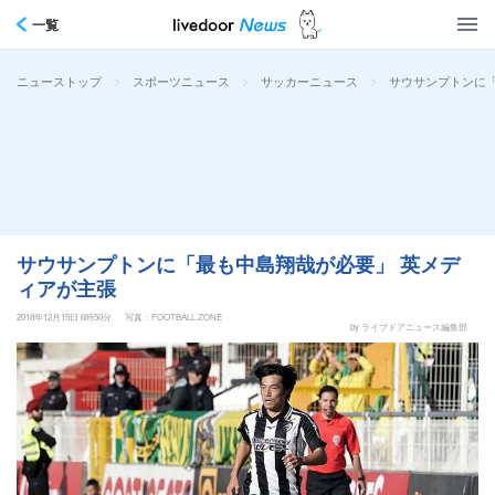
一覧
>
>
>
サウサンプトンに
ニューストップ
スポーツニュース
サッカーニュース
サウサンプトンに「最も中島翔哉が必要」 英メデ
ィアが主張
2018年12月15日 6時50分
写真：FOOTBALL ZONE
by ライブドアニュース編集部