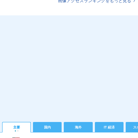
画像アクセスランキングをもっと見る
主要
国内
海外
IT 経済
ス