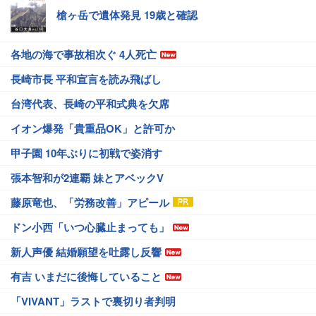
槍ヶ岳で遺体発見 19歳と確認
各地の海で事故相次ぐ 4人死亡
長崎市長 平和宣言を読み飛ばし
台湾代表、長崎の平和式典を欠席
イオン爆発「貴重品OK」と許可か
甲子園 10年ぶりに初戦で姿消す
張本智和が2連覇 妹とアベックV
藤原竜也、「労務改善」アピール
ドン小西「いつ心臓止まっても」
新人声優 結婚願望を吐露し反響
有吉 いまだに後悔していること
「VIVANT」ラストで裏切り者判明