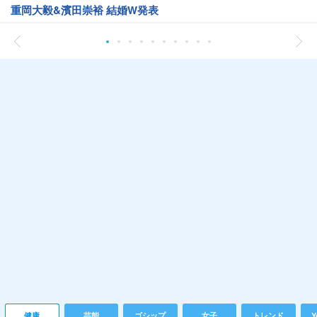
重岡大毅&濱田崇裕 結婚W発表
健康
芸能
ゴシップ
女子
トレンド
Y