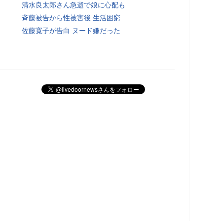
清水良太郎さん急逝で娘に心配も
斉藤被告から性被害後 生活困窮
佐藤寛子が告白 ヌード嫌だった