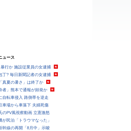
ニュース
に暴行か 施設従業員の女逮捕
包丁? 毎日新聞記者の女逮捕
「真夏の暑さ」は終了か
酔者」熊本で通報が頻発か
に自転車侵入 路側帯を逆走
駐車場から車落下 夫婦死傷
氏のPV風視察動画 立憲激怒
隣が民泊「トラウマなった」
新幹線の再開「8月中」示唆