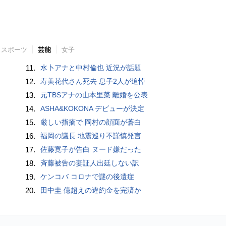
スポーツ
芸能
女子
11.
水卜アナと中村倫也 近況が話題
12.
寿美花代さん死去 息子2人が追悼
13.
元TBSアナの山本里菜 離婚を公表
14.
ASHA&KOKONA デビューが決定
15.
厳しい指摘で 岡村の顔面が蒼白
16.
福岡の議長 地震巡り不謹慎発言
17.
佐藤寛子が告白 ヌード嫌だった
18.
斉藤被告の妻証人出廷しない訳
19.
ケンコバ コロナで謎の後遺症
20.
田中圭 億超えの違約金を完済か