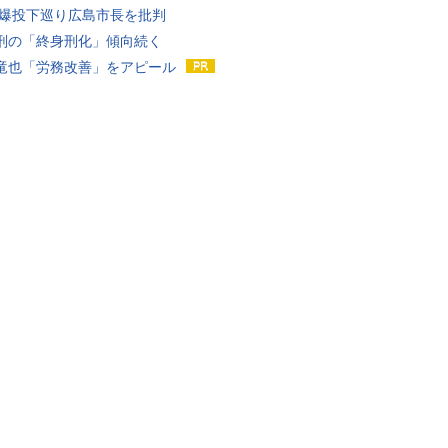
原爆投下巡り広島市長を批判
刑の「終身刑化」傾向続く
竜也「労務改善」をアピール