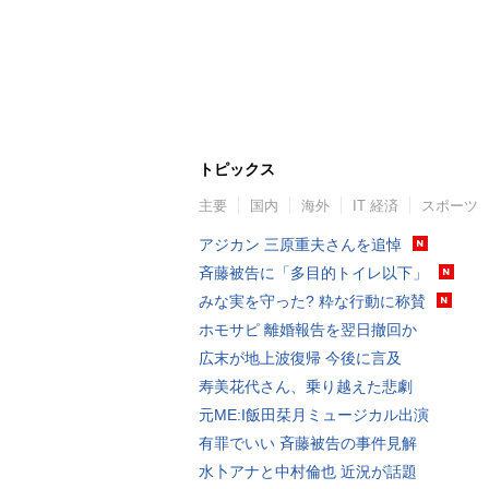
トピックス
主要
国内
海外
IT 経済
スポーツ
アジカン 三原重夫さんを追悼
斉藤被告に「多目的トイレ以下」
みな実を守った? 粋な行動に称賛
ホモサピ 離婚報告を翌日撤回か
広末が地上波復帰 今後に言及
寿美花代さん、乗り越えた悲劇
元ME:I飯田栞月ミュージカル出演
有罪でいい 斉藤被告の事件見解
水卜アナと中村倫也 近況が話題