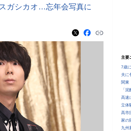
スガシカオ…忘年会写真に
主要
7歳
夫に
関東
「泥
高速
立体
高市
家の
九州