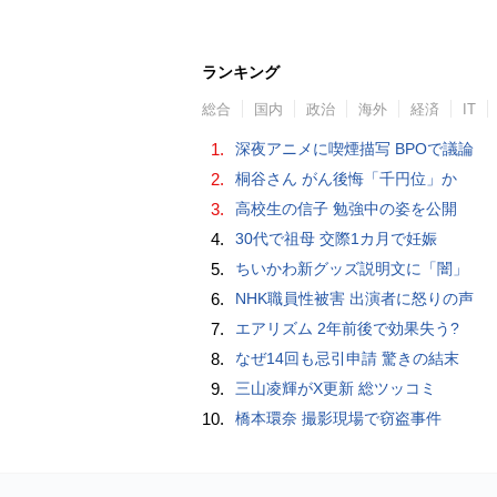
ランキング
総合
国内
政治
海外
経済
IT
1.
深夜アニメに喫煙描写 BPOで議論
2.
桐谷さん がん後悔「千円位」か
3.
高校生の信子 勉強中の姿を公開
4.
30代で祖母 交際1カ月で妊娠
5.
ちいかわ新グッズ説明文に「闇」
6.
NHK職員性被害 出演者に怒りの声
7.
エアリズム 2年前後で効果失う?
8.
なぜ14回も忌引申請 驚きの結末
9.
三山凌輝がX更新 総ツッコミ
10.
橋本環奈 撮影現場で窃盗事件