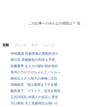
この記事へのみんなの感想は？
芸能
ゴシップ
女子
トレンド
NHK職員 性被害後の異動拒否か
堀江氏 斉藤被告の判決を予想
加藤夏希 まさかの馴れ初め告白
長州小力がクロちゃんとバトルへ
桐谷広人さん加入の保険に注目
高嶋政宏「母は最期まで大女優」
飯島直子「イライラ」近況を報告
乙武洋匡氏 外国人の反応に苦笑
川口春奈 夫と高級時計お揃いか