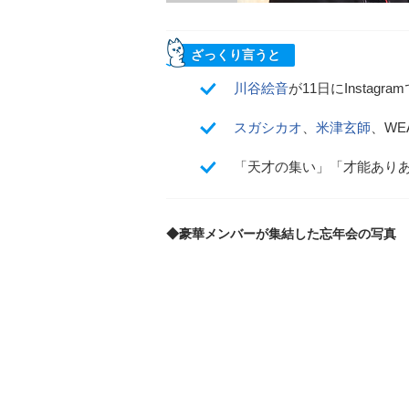
ざっくり言うと
川谷絵音
が11日にInsta
スガシカオ
、
米津玄師
、WE
「天才の集い」「才能あり
◆豪華メンバーが集結した忘年会の写真