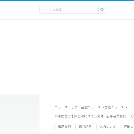
ニューストップ
芸能ニュース
音楽ニュース
>
>
>
川谷絵音に米津玄師にスガシカオ…忘年会写真に「天
米津玄師
川谷絵音
スガシカオ
芸能人の