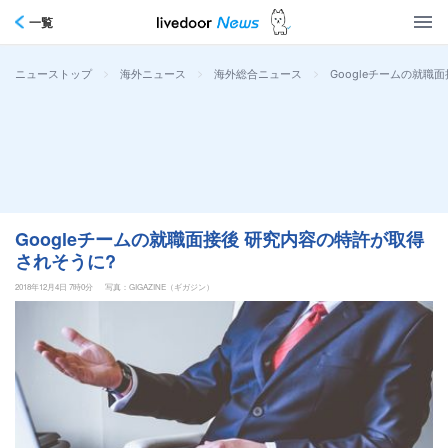
一覧
>
>
>
Googleチームの就職
ニューストップ
海外ニュース
海外総合ニュース
Googleチームの就職面接後 研究内容の特許が取得
されそうに?
2018年12月4日 7時0分
写真：GIGAZINE（ギガジン）