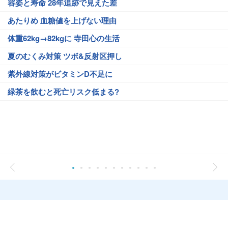
容姿と寿命 28年追跡で見えた差
あたりめ 血糖値を上げない理由
体重62kg→82kgに 寺田心の生活
夏のむくみ対策 ツボ&反射区押し
紫外線対策がビタミンD不足に
緑茶を飲むと死亡リスク低まる?