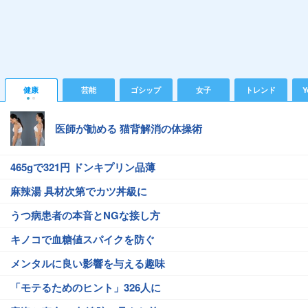
健康
芸能
ゴシップ
女子
トレンド
Y
医師が勧める 猫背解消の体操術
465gで321円 ドンキプリン品薄
麻辣湯 具材次第でカツ丼級に
うつ病患者の本音とNGな接し方
キノコで血糖値スパイクを防ぐ
メンタルに良い影響を与える趣味
「モテるためのヒント」326人に