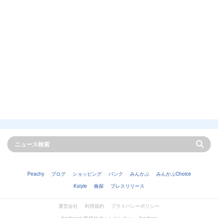
Peachy
ブログ
ショッピング
バンク
みんかぶ
みんかぶChoice
Kstyle
株探
プレスリリース
運営会社
利用規約
プライバシーポリシー