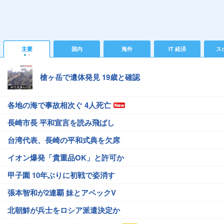
主要
国内
海外
IT 経済
ス
槍ヶ岳で遺体発見 19歳と確認
各地の海で事故相次ぐ 4人死亡
長崎市長 平和宣言を読み飛ばし
台湾代表、長崎の平和式典を欠席
イオン爆発「貴重品OK」と許可か
甲子園 10年ぶりに初戦で姿消す
張本智和が2連覇 妹とアベックV
北朝鮮が兵士をロシア派遣決定か