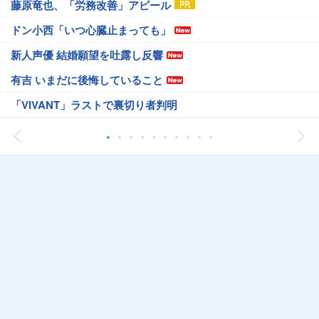
藤原竜也、「労務改善」アピール
ドン小西「いつ心臓止まっても」
新人声優 結婚願望を吐露し反響
有吉 いまだに後悔していること
「VIVANT」ラストで裏切り者判明