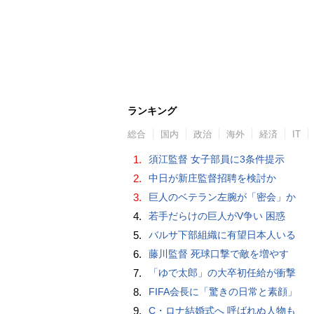
ランキング
総合
国内
政治
海外
経済
IT
1.
須江監督 女子部員に3条件提示
2.
中日が新庄監督招聘を検討か
3.
巨人のベテラン左腕が「密会」か
4.
若手だらけの巨人がV争い 困惑
5.
バルサ下部組織に有望日本人いる
6.
藤川監督 死球口撃で敵を増やす
7.
「ゆで太郎」の大卒初任給が衝撃
8.
FIFA会長に「驚きの日常と素顔」
9.
C・ロナ結婚式へ 呼ばれぬ人物も