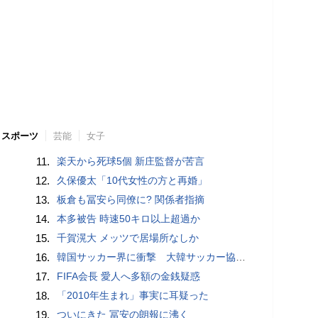
スポーツ
芸能
女子
11.
楽天から死球5個 新庄監督が苦言
12.
久保優太「10代女性の方と再婚」
13.
板倉も冨安ら同僚に? 関係者指摘
14.
本多被告 時速50キロ以上超過か
15.
千賀滉大 メッツで居場所なしか
16.
韓国サッカー界に衝撃 大韓サッカー協会に外国人審判への“性的接待”疑惑 韓国メディアが報道
17.
FIFA会長 愛人へ多額の金銭疑惑
18.
「2010年生まれ」事実に耳疑った
19.
ついにきた 冨安の朗報に沸く