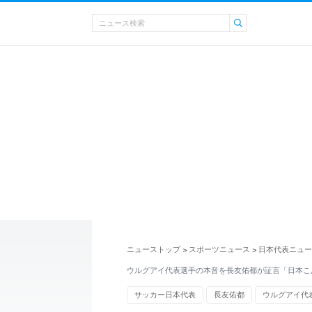
ニューストップ
スポーツニュース
日本代表ニュー
>
>
ウルグアイ代表選手の本音を長友佑都が証言「日本こ
サッカー日本代表
長友佑都
ウルグアイ代