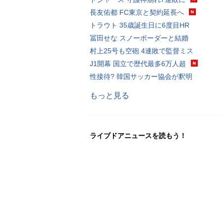
長友佑都 FC東京と契約延長へ
トラウト 35歳誕生日に6度目HR
冨田せな スノーボーダーと結婚
村上25号も空砲 4連敗で監督ミス
J1開幕 国立で歴代最多6万人超
性接待? 韓国サッカー協会が釈明
もっと見る
ライブドアニュースを読もう！