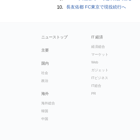
10.
長友佑都 FC東京で現役続行へ
ニューストップ
IT 経済
経済総合
主要
マーケット
Web
国内
ガジェット
社会
ITビジネス
政治
IT総合
海外
PR
海外総合
韓国
中国