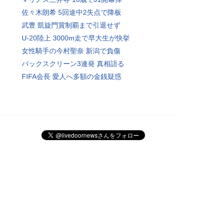
佐々木朗希 5回途中2失点で降板
武豊 凱旋門賞制覇まで引退せず
U-20陸上 3000m走で早大生が快挙
女性騎手の今村聖奈 新潟で負傷
バックスクリーン3連発 真相語る
FIFA会長 愛人へ多額の金銭疑惑