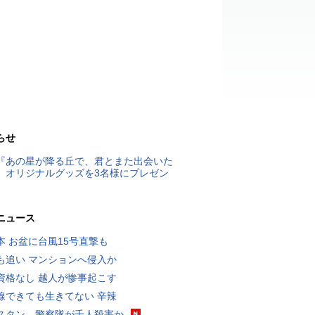
らせ
『あの星が降る丘で、君とまた出会いた
』オリジナルグッズを3名様にプレゼン
ニュース
本 お盆に台風15号直撃も
も追い マンションへ侵入か
資格なし 越人が惨事起こす
線できても生きてない 辛辣
スタン、警察隊が千人殺害か