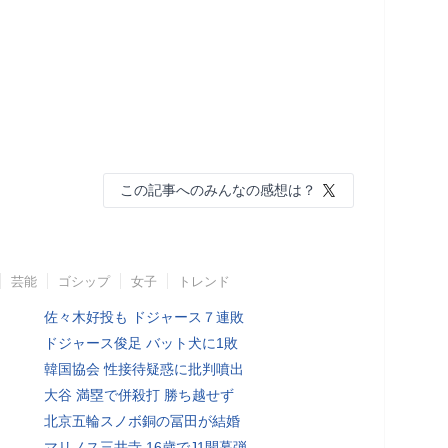
この記事へのみんなの感想は？
芸能
ゴシップ
女子
トレンド
佐々木好投も ドジャース７連敗
ドジャース俊足 バット犬に1敗
韓国協会 性接待疑惑に批判噴出
大谷 満塁で併殺打 勝ち越せず
北京五輪スノボ銅の冨田が結婚
マリノス三井寺 16歳でJ1開幕弾