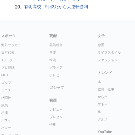
20.
有明高校、9回2死から大逆転勝利
スポーツ
芸能
女子
海外サッカー
芸能総合
恋愛
日本代表
音楽
ライフスタイル
Jリーグ
韓流
ファッション
プロ野球
グラビア
トレンド
MLB
テレビ
本
ゴルフ
ゴシップ
教育・仕事
テニス
からだ
格闘技
映画
マネー
競馬
レビュー
車
相撲
プレゼント
グルメ
バスケ
特集
バレー
YouTube