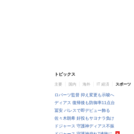
トピックス
主要
国内
海外
IT 経済
スポーツ
ロバーツ監督 抑え変更も示唆へ
ディアス 復帰後も防御率11点台
冨安 パレスで即デビュー飾る
佐々木朗希 好投もサヨナラ負け
ドジャース 守護神ディアス不振
ドジャース 守護神崩れ7連敗に