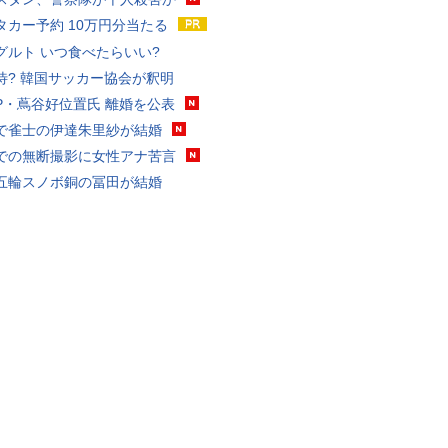
タカー予約 10万円分当たる
グルト いつ食べたらいい?
待? 韓国サッカー協会が釈明
P・蔦谷好位置氏 離婚を公表
で雀士の伊達朱里紗が結婚
での無断撮影に女性アナ苦言
五輪スノボ銅の冨田が結婚