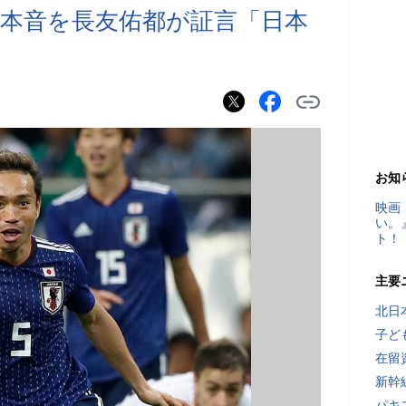
本音を長友佑都が証言「日本
お知
映画
い。
ト！
主要
北日
子ど
在留
新幹
パキ