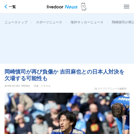
一覧
>
>
>
岡崎慎司が再
ニューストップ
スポーツニュース
海外サッカーニュース
岡崎慎司が再び負傷か 吉田麻也との日本人対決を
欠場する可能性も
2018年4月18日 15時58分
写真：ゲキサカ
by ライブドアニュース編集部