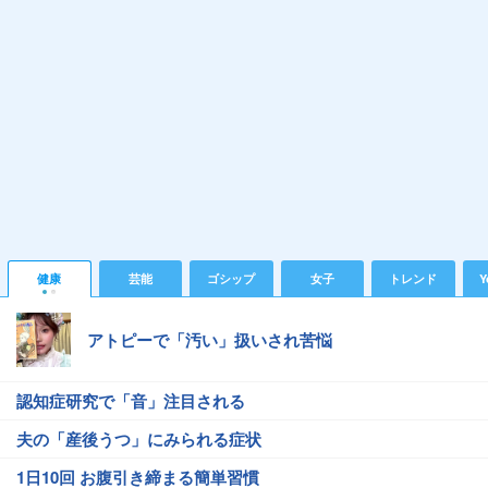
健康
芸能
ゴシップ
女子
トレンド
Y
アトピーで「汚い」扱いされ苦悩
認知症研究で「音」注目される
夫の「産後うつ」にみられる症状
1日10回 お腹引き締まる簡単習慣