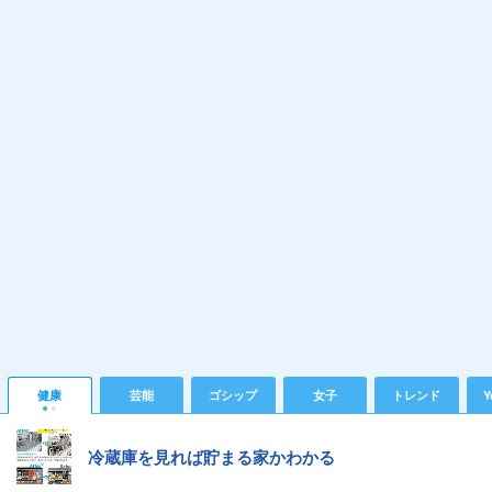
健康
芸能
ゴシップ
女子
トレンド
Y
冷蔵庫を見れば貯まる家かわかる