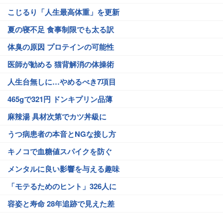
こじるり「人生最高体重」を更新
夏の寝不足 食事制限でも太る訳
体臭の原因 プロテインの可能性
医師が勧める 猫背解消の体操術
人生台無しに…やめるべき7項目
465gで321円 ドンキプリン品薄
麻辣湯 具材次第でカツ丼級に
うつ病患者の本音とNGな接し方
キノコで血糖値スパイクを防ぐ
メンタルに良い影響を与える趣味
「モテるためのヒント」326人に
容姿と寿命 28年追跡で見えた差