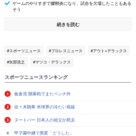
ゲームのやりすぎで腱鞘炎になり、試合を欠場したこともある
そう
続きを読む
#スポーツニュース
#プロレスニュース
#アウト×デラックス
#矢部浩之
#マツコ・デラックス
スポーツニュースランキング
板倉滉 開幕戦でまたベンチ外
1
佐々木朗希 米球界の冷たい視線
2
ヌートバー 日本人の祖父が死去
3
甲子園中継で異変「どうした」
4