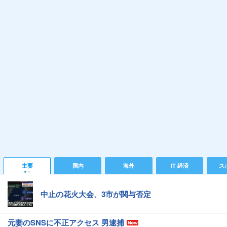
主要
国内
海外
IT 経済
ス
中止の花火大会、3市が関与否定
元妻のSNSに不正アクセス 男逮捕