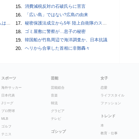
15.
消費減税反対の石破氏らに苦言
16.
「広い島」ではない?広島の由来
適菜収）
17.
秘密保護法成立から5年 陸上自衛隊のスパイ組織「別班」暴いたベテラン記者が警鐘 - BLOGOS編集部
18.
ゴミ屋敷に警察が…息子の秘密
19.
韓国船が竹島周辺で海洋調査か、日本抗議
20.
ヘリから合掌した首相に非難轟々
スポーツ
芸能
女子
海外サッカー
芸能総合
恋愛
日本代表
音楽
ライフスタイル
Jリーグ
韓流
ファッション
プロ野球
グラビア
トレンド
MLB
テレビ
本
ゴルフ
ゴシップ
教育・仕事
テニス