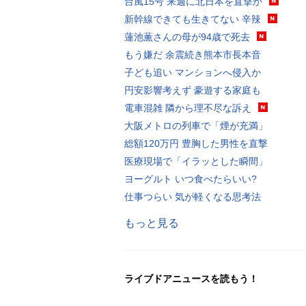
台風15号 来週に北日本を直撃か
新幹線できても生きてない 辛辣
蓮池薫さんの母が94歳で死去
もう嫌だ 余震続き熊本市長本音
子ども追い マンションへ侵入か
円安影響考えず 豪遊する家庭も
電車混雑 隣から理不尽な訴え
大阪メトロの列車で「煙が充満」
総額120万円 豊胸した男性を直撃
医療現場で「イラッとした瞬間」
ヨーグルト いつ食べたらいい?
仕事つらい 気が軽くなる思考法
もっと見る
ライブドアニュースを読もう！