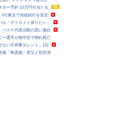
タカー予約 10万円分当たる
、FC東京で現役続行を宣言
バル「デトロイト戻りたい」
、バスケ代表活動の思い激白
ビー選手が熱中症で倒れ死亡
せない不祥事タレント」1位
忠義「鳥貴族」実父と初共演