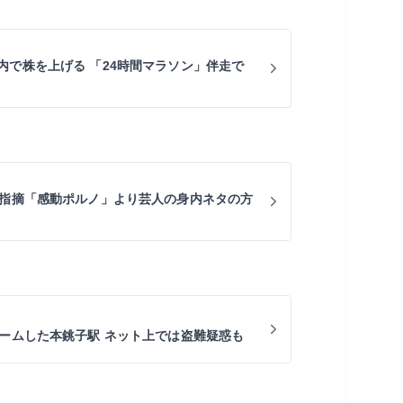
内で株を上げる 「24時間マラソン」伴走で
に指摘「感動ポルノ」より芸人の身内ネタの方
ォームした本銚子駅 ネット上では盗難疑惑も