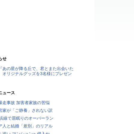
らせ
『あの星が降る丘で、君とまた出会いた
』オリジナルグッズを3名様にプレゼン
ニュース
暴走事故 加害者家族の苦悩
宮家が「ご静養」されない訳
横浜線で居眠りのオーバーラン
ア人と結婚「差別」のリアル
も追い マンションへ侵入か