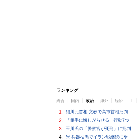
ランキング
総合
国内
政治
海外
経済
IT
1.
細川元首相 文春で高市首相批判
2.
「相手に悔しがらせる」行動7つ
3.
玉川氏の「警察官が死刑」に批判
4.
米 兵器枯渇でイラン戦継続に壁