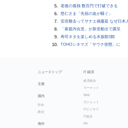
5.
老後の孤独 数百円で打破できる
6.
悠仁さま「先祖の血が騒ぐ」
7.
安倍難去ってサナエ禍蔓延 なぜ日本人は妙ちくりんな女に騙されてしまったのか（
8.
「家庭内合意」が新党船出で露呈
9.
寿司ネタを楽しめる水族館3館
10.
TOHOシネマズ「サウナ状態」に
ニューストップ
IT 経済
経済総合
主要
マーケット
Web
国内
ガジェット
社会
ITビジネス
政治
IT総合
海外
PR