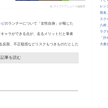
レン
by ライブドアニュース編集部
長友
スク
レビ
のランナーについて「女性自身」が報じた
八村
ラグ
なキャラができる点が、走るメリットだと筆者
「許
れる反面、不正疑惑などリスクもつきものだとした
大倉
記事を読む