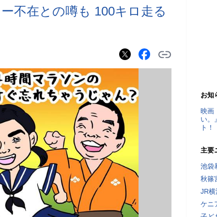
ー不在との噂も 100キロ走る
お知
映画
い。
ト！
主要
池袋
秋篠
JR
ケニ
子ど