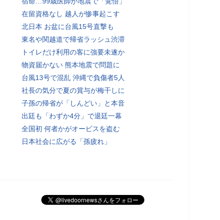
宿命…99歳医師が地震で「覚悟」
在留資格なし 越人が惨事起こす
北日本 お盆に台風15号直撃も
東名や関越道で帰省ラッシュ渋滞
トイレだけ利用の客に強要未遂か
物資届かない 熊本地震で問題に
台風13号で混乱 沖縄で負傷者5人
社長の気分で夏の賞与が梅干しに
子孫の帰省が「しんどい」と本音
出廷も「わずか4分」で退廷一幕
全国初 何者かがオービスを盗む
日本社会に広がる「孫疲れ」