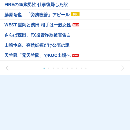
FIREの45歳男性 仕事復帰した訳
藤原竜也、「労務改善」アピール
WEST.重岡と濱田 相手は一般女性
さらば森田、FX投資詐欺被害告白
山崎怜奈、突然妊娠だけ公表の訳
天竺鼠「元天竺鼠」でKOC出場へ