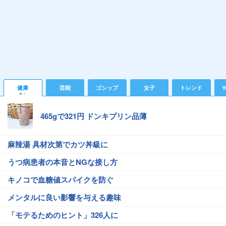
健康
芸能
ゴシップ
女子
トレンド
Y
465gで321円 ドンキプリン品薄
麻辣湯 具材次第でカツ丼級に
うつ病患者の本音とNGな接し方
キノコで血糖値スパイクを防ぐ
メンタルに良い影響を与える趣味
「モテるためのヒント」326人に