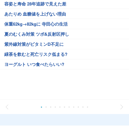
容姿と寿命 28年追跡で見えた差
あたりめ 血糖値を上げない理由
体重62kg→82kgに 寺田心の生活
夏のむくみ対策 ツボ&反射区押し
紫外線対策がビタミンD不足に
緑茶を飲むと死亡リスク低まる?
ヨーグルト いつ食べたらいい?