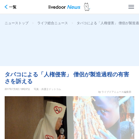
一覧
>
>
タバコによる「人権侵害」 僧侶が製造
ニューストップ
ライフ総合ニュース
タバコによる「人権侵害」 僧侶が製造過程の有害
さを訴える
2017年7月8日 10時37分
写真：弁護士ドットコム
by ライブドアニュース編集部