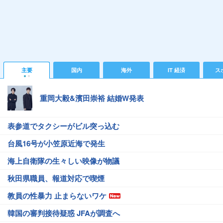
主要
国内
海外
IT 経済
ス
重岡大毅&濱田崇裕 結婚W発表
表参道でタクシーがビル突っ込む
台風16号が小笠原近海で発生
海上自衛隊の生々しい映像が物議
秋田県職員、報道対応で喫煙
教員の性暴力 止まらないワケ
韓国の審判接待疑惑 JFAが調査へ