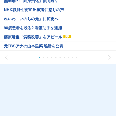
無期刑の「終身刑化」傾向続く
NHK職員性被害 出演者に怒りの声
れいわ「いのちの党」に変更へ
90歳患者を殴る? 看護助手を逮捕
藤原竜也「労務改善」をアピール
元TBSアナの山本里菜 離婚を公表