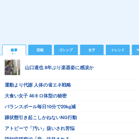
健康
芸能
ゴシップ
女子
トレンド
Y
山口達也 8年ぶり楽器姿に感涙か
運動より代謝 人体の省エネ戦略
大食い女子 46キロ体型の秘密
バランスボール毎日10分で20kg減
躁状態引き起こしかねないNG行動
アトピーで「汚い」扱いされ苦悩
認知症研究で「音」注目される