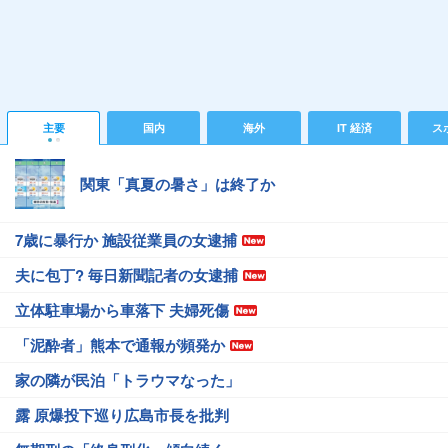
主要
国内
海外
IT 経済
ス
関東「真夏の暑さ」は終了か
7歳に暴行か 施設従業員の女逮捕
夫に包丁? 毎日新聞記者の女逮捕
立体駐車場から車落下 夫婦死傷
「泥酔者」熊本で通報が頻発か
家の隣が民泊「トラウマなった」
露 原爆投下巡り広島市長を批判