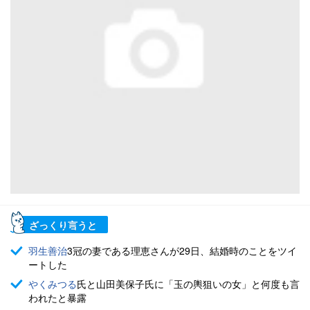
ざっくり言うと
羽生善治
3冠の妻である理恵さんが29日、結婚時のことをツイ
ートした
やくみつる
氏と山田美保子氏に「玉の輿狙いの女」と何度も言
われたと暴露