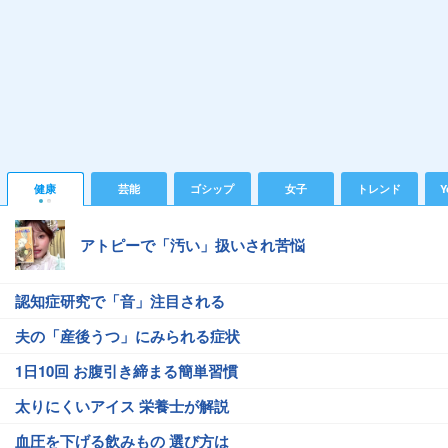
健康
芸能
ゴシップ
女子
トレンド
Y
アトピーで「汚い」扱いされ苦悩
認知症研究で「音」注目される
夫の「産後うつ」にみられる症状
1日10回 お腹引き締まる簡単習慣
太りにくいアイス 栄養士が解説
血圧を下げる飲みもの 選び方は