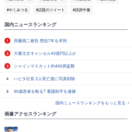
#やくみつる
#話題のツイート
#誹謗中傷
国内ニュースランキング
斉藤慎二被告 懲役7年を求刑
1
大量注文キャンセル43億円以上か
2
シャインマスカット約400房盗難
3
ハビタ社長 2人死亡後に写真削除
4
90歳患者を殴る? 看護助手を逮捕
5
国内ニュースランキングをもっと見る
画像アクセスランキング