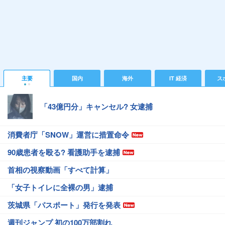
主要
国内
海外
IT 経済
ス
「43億円分」キャンセル? 女逮捕
消費者庁「SNOW」運営に措置命令
90歳患者を殴る? 看護助手を逮捕
首相の視察動画「すべて計算」
「女子トイレに全裸の男」逮捕
茨城県「パスポート」発行を発表
週刊ジャンプ 初の100万部割れ