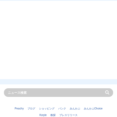
Peachy
ブログ
ショッピング
バンク
みんかぶ
みんかぶChoice
Kstyle
株探
プレスリリース