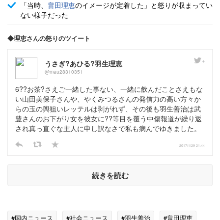
「当時、
畠田理恵
のイメージが定着した」と怒りが収まってい
ない様子だった
◆理恵さんの怒りのツイート
うさぎ?あひる?羽生理恵
@mau28310351
6??お茶?さえご一緒した事ない、一緒に飲んだことさえもな
い山田美保子さんや、やくみつるさんの発信力の高い方々か
らの玉の輿狙いレッテルは剥がれず、その後も羽生善治は武
豊さんのお下がり女を彼女に??等目を覆う中傷報道が繰り返
され真っ直ぐな主人に申し訳なさで私も病んでゆきました。
2017/1/29 21:44
続きを読む
#国内ニュース
#社会ニュース
#羽生善治
#畠田理恵